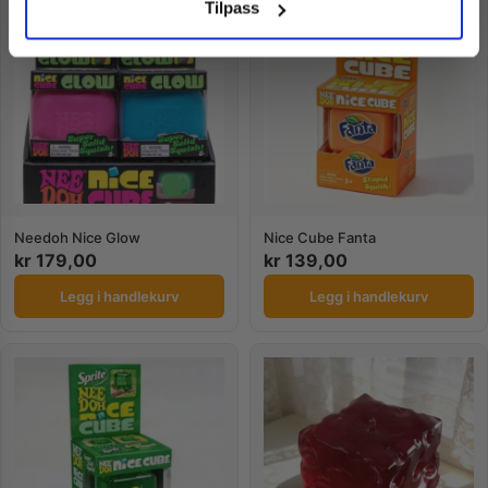
Nei takk! Jeg betaler fullpris
Tilpass
Needoh Nice Glow
Nice Cube Fanta
kr
179,00
kr
139,00
Legg i handlekurv
Legg i handlekurv