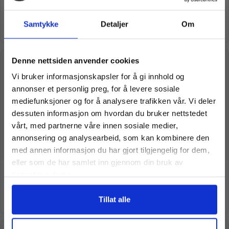
kr
169,00
kr
189,00
Samtykke
Detaljer
Om
Legg i handlekurv
Legg i handlekurv
Vil du ha
Denne nettsiden anvender cookies
Vi bruker informasjonskapsler for å gi innhold og
10% Rabatt?
annonser et personlig preg, for å levere sosiale
mediefunksjoner og for å analysere trafikken vår. Vi deler
dessuten informasjon om hvordan du bruker nettstedet
Meld deg på vårt nyhetsbrev og motta
vårt, med partnerne våre innen sosiale medier,
gode tilbud og produktinformasjon fra
annonsering og analysearbeid, som kan kombinere den
oss¢!
med annen informasjon du har gjort tilgjengelig for dem,
eller som de har samlet inn gjennom din bruk av
Needoh Grovy Glob
Needoh Nice Berg
tjenestene deres.
kr
99,00
kr
279,00
Legg i handlekurv
Legg i handlekurv
Ja takk, jeg er med
Tillat alle