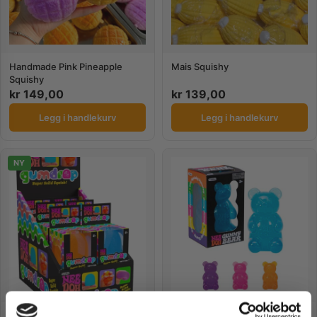
Handmade Pink Pineapple
Mais Squishy
Squishy
kr
149,00
kr
139,00
Legg i handlekurv
Legg i handlekurv
NY
Needoh | Gum Drop
Needoh Bear