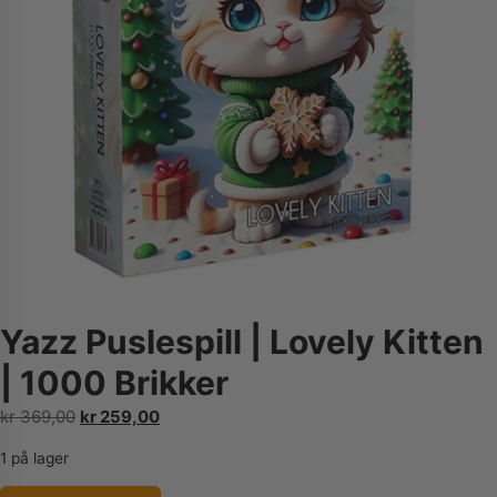
Yazz Puslespill | Lovely Kitten
| 1000 Brikker
Opprinnelig
Nåværende
kr
369,00
kr
259,00
pris
pris
1 på lager
var:
er:
kr 369,00.
kr 259,00.