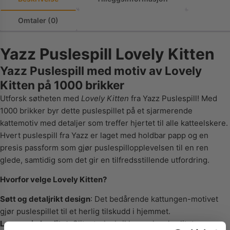
Omtaler (0)
Yazz Puslespill Lovely Kitten
Yazz Puslespill med motiv av Lovely
Kitten på 1000 brikker
Utforsk søtheten med
Lovely Kitten
fra Yazz Puslespill! Med
1000 brikker byr dette puslespillet på et sjarmerende
kattemotiv med detaljer som treffer hjertet til alle katteelskere.
Hvert puslespill fra Yazz er laget med holdbar papp og en
presis passform som gjør puslespillopplevelsen til en ren
glede, samtidig som det gir en tilfredsstillende utfordring.
Hvorfor velge Lovely Kitten?
Søtt og detaljrikt design
: Det bedårende kattungen-motivet
gjør puslespillet til et herlig tilskudd i hjemmet.
Langvarig kvalitet
: Slitesterke brikker av høy kvalitet som