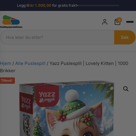
Legg til
kr
1.500,00
for gratis frakt
0
Søk
Søk
Hjem
/
Alle Puslespill
/ Yazz Puslespill | Lovely Kitten | 1000
Brikker
Tilbud!