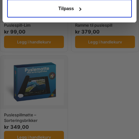
Nei takk! Jeg betaler fullpris
Tilpass
Puslespill-Lim
Ramme til puslespill
kr
99,00
kr
379,00
Legg i handlekurv
Legg i handlekurv
Puslespillmatte –
Sorteringsbrikker
kr
349,00
Legg i handlekurv