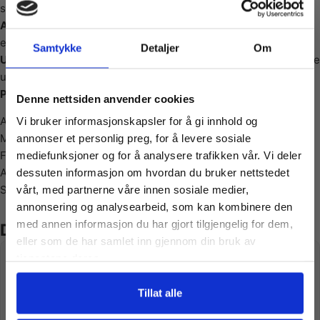
sikrer at puslespillet holder seg fint etter flere gangers bruk.
Avslappende og sosial aktivitet
: Perfekt for å koble av alene
eller som en hyggelig aktivitet med familie og venner.
Samtykke
Detaljer
Om
Utfordrende moro
: Med 1000 brikker er dette puslespillet både
underholdende og utfordrende for alle ferdighetsnivåer.
Vil du ha
Produktspesifikasjoner:
Denne nettsiden anvender cookies
Antall brikker: 1000
Vi bruker informasjonskapsler for å gi innhold og
10% Rabatt?
Materiale: Slitesterk, miljøvennlig papp
annonser et personlig preg, for å levere sosiale
Ferdig størrelse: ca. 68 x 48 cm
mediefunksjoner og for å analysere trafikken vår. Vi deler
Anbefalt alder: Fra 12 år
dessuten informasjon om hvordan du bruker nettstedet
Meld deg på vårt nyhetsbrev og motta
Se vårt store utvalg av
tilbehør
vårt, med partnerne våre innen sosiale medier,
gode tilbud og produktinformasjon fra
annonsering og analysearbeid, som kan kombinere den
oss¢!
med annen informasjon du har gjort tilgjengelig for dem,
Du liker kanskje også…
eller som de har samlet inn gjennom din bruk av
tjenestene deres.
Ja takk, jeg er med
Tillat alle