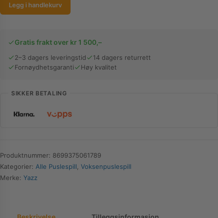
Yazz
Legg i handlekurv
Puslespill
|
Lovely
Gratis frakt over kr 1 500,–
Kitten
2–3 dagers leveringstid
14 dagers returrett
|
Fornøydhetsgaranti
Høy kvalitet
1000
Brikker
antall
SIKKER BETALING
Produktnummer:
8699375061789
Kategorier:
Alle Puslespill
,
Voksenpuslespill
Merke:
Yazz
Beskrivelse
Tilleggsinformasjon