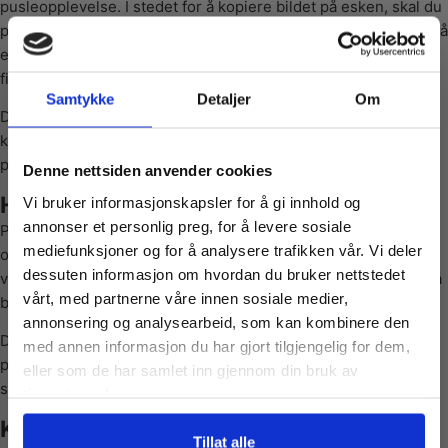
pusleopplevelse. I stedet for å kopiere bildet på esken, skal du
pusle det som hovedpersonene ser foran seg. Illustrasjonen på
esken inneholder en rekke ledetråder som hjelper deg med å
finne løsningen.
Samtykke
Detaljer
Om
Dette gjør hvert Wasgij-puslespill til en spennende
kombinasjon av observasjon, logisk tenkning og kreativ
Vil du ha
problemløsning.
Denne nettsiden anvender cookies
Humor og overraskelser på padelbanen
Vi bruker informasjonskapsler for å gi innhold og
10% Rabatt?
annonser et personlig preg, for å levere sosiale
Padel Panic! er fylt med morsomme detaljer, livlige karakterer
mediefunksjoner og for å analysere trafikken vår. Vi deler
og komiske situasjoner. Etter hvert som puslespillet tar form,
dessuten informasjon om hvordan du bruker nettstedet
vil du gradvis oppdage hva som har skapt all oppstandelsen på
Meld deg på vårt nyhetsbrev og motta
vårt, med partnerne våre innen sosiale medier,
banen.
gode tilbud og produktinformasjon fra
annonsering og analysearbeid, som kan kombinere den
oss¢!
Den fargerike illustrasjonen og de mange små detaljene gjør
med annen informasjon du har gjort tilgjengelig for dem,
puslingen både utfordrende og underholdende fra første til
eller som de har samlet inn gjennom din bruk av
siste brikke.
tjenestene deres.
Kvalitet som puslere setter pris på
Ja takk, jeg er med
Tillat alle