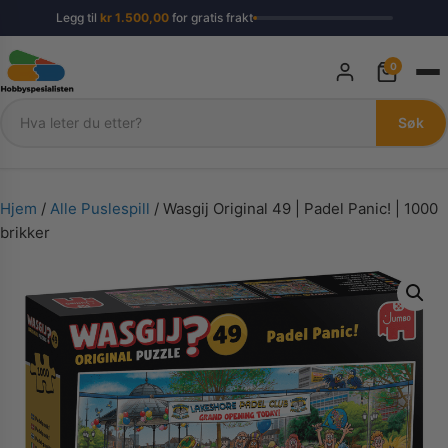
Legg til
kr
1.500,00
for gratis frakt
0
Søk
Søk
Hjem
/
Alle Puslespill
/ Wasgij Original 49 | Padel Panic! | 1000
brikker