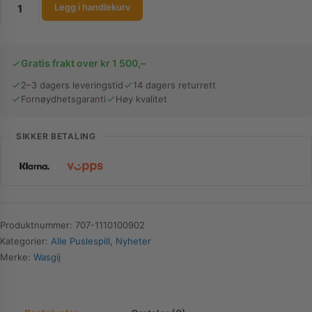
Wasgij
Legg i handlekurv
Original
49
|
Gratis frakt over kr 1 500,–
Padel
Panic!
2–3 dagers leveringstid
14 dagers returrett
Fornøydhetsgaranti
Høy kvalitet
|
1000
brikker
SIKKER BETALING
antall
Produktnummer:
707-1110100902
Kategorier:
Alle Puslespill
,
Nyheter
Merke:
Wasgij