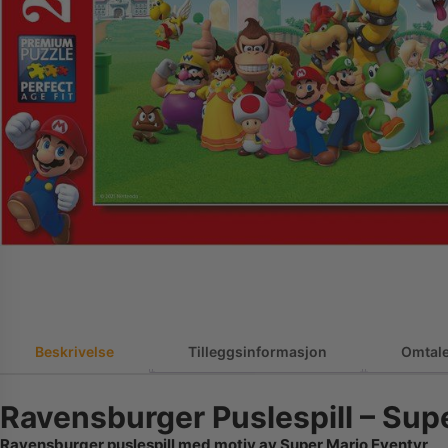
Beskrivelse
Tilleggsinformasjon
Omtale
Ravensburger Puslespill – Sup
Ravensburger puslespill med motiv av Super Mario Eventyr