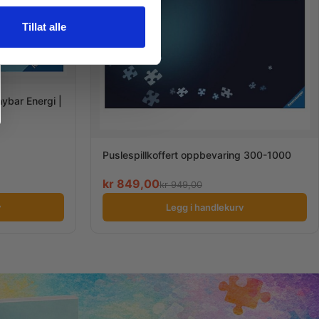
Tillat alle
nybar Energi |
Puslespillkoffert oppbevaring 300-1000
kr
849,00
kr
949,00
v
Legg i handlekurv