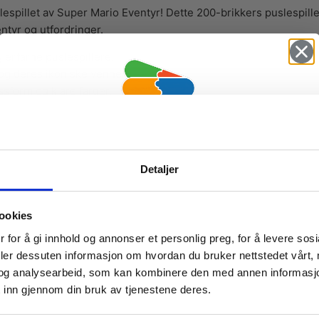
uslespillet av Super Mario Eventyr! Dette 200-brikkers puslespi
ntyr og utfordringer.
 erfarne puslespillere.
 og deres ikoniske venner.
sform og klare farger.
otorikk samtidig som du utforsker Marios magiske verden.
siaster i alle aldre.
Vil du ha
Detaljer
10% Rabatt?
ookies
Meld deg på vårt nyhetsbrev og motta
 for å gi innhold og annonser et personlig preg, for å levere sos
TILBUD
gode tilbud og produktinformasjon fra
deler dessuten informasjon om hvordan du bruker nettstedet vårt,
og analysearbeid, som kan kombinere den med annen informasjon d
oss¢!
 inn gjennom din bruk av tjenestene deres.