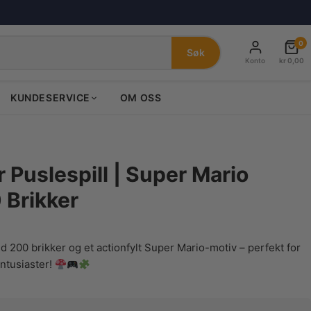
0
Søk
Konto
kr
0,00
KUNDESERVICE
OM OSS
Puslespill | Super Mario
 Brikker
nde
 200 brikker og et actionfylt Super Mario-motiv – perfekt for
entusiaster!
0.