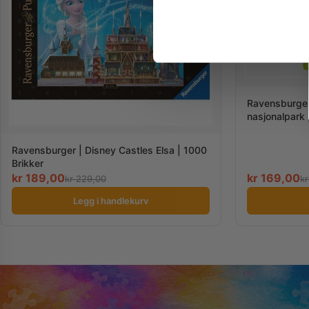
Ravensburger 
nasjonalpark 
Ravensburger | Disney Castles Elsa | 1000
Brikker
kr
189,00
kr
169,00
kr
229,00
kr
Legg i handlekurv