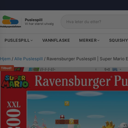
Puslespill
Vi har størst utvalg
Søk
PUSLESPILL
VANNFLASKE
MERKER
SQUISHY
Hjem
/
Alle Puslespill
/ Ravensburger Puslespill | Super Mario E
Tilbud!