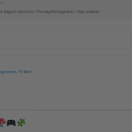
,–
14 dagers returrett
Fornøydhetsgaranti
Høy kvalitet
gynnere
,
Til Barn