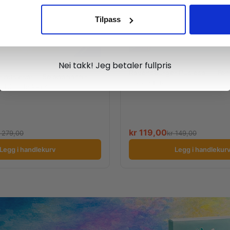
Tilpass
Ja takk, jeg er med
Nei takk! Jeg betaler fullpris
Ravensburger Puslespill | For
puslespill | Soloppgang i
3 x 49 Biter
| 1000 Brikker
kr
119,00
279,00
kr
149,00
Legg i handlekurv
Legg i handlekur