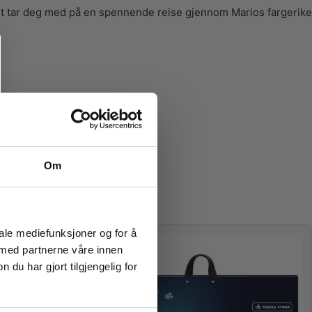
llet tar deg med på en spennende reise gjennom Marios fargerike
Om
iale mediefunksjoner og for å
TILBUD
 med partnerne våre innen
u har gjort tilgjengelig for