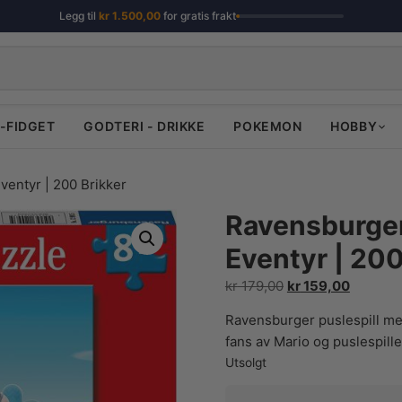
Legg til
kr
1.500,00
for gratis frakt
-FIDGET
GODTERI - DRIKKE
POKEMON
HOBBY
ventyr | 200 Brikker
Ravensburger 
Eventyr | 200
Opprinnelig
Nåvære
kr
179,00
kr
159,00
pris
pris
Ravensburger puslespill med
var:
er:
fans av Mario og puslespill
kr 179,00.
kr 159,0
Utsolgt