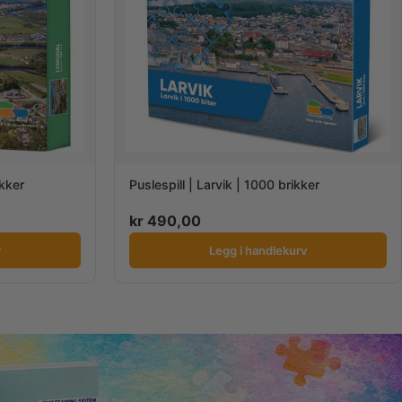
ikker
Puslespill | Larvik | 1000 brikker
kr
490,00
v
Legg i handlekurv