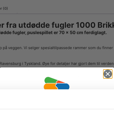
r (0)
r fra utdødde fugler 1000 Brik
dde fugler, puslespillet er 70 x 50 cm ferdiglagt.
 opp på veggen. Vi selger spesialtilpassede rammer som du finne
Ravensburg i Tyskland. Øye for detaljer har gjort dem til verde
for å skape blendefrie puslebiter i en kvalitet du kan se og føle 
ekt inn i hverandre. Puslespill er en aktivitet som passer perf
v
Ravensburger
Vil du ha