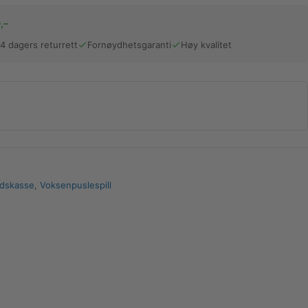
,–
14 dagers returrett
Fornøydhetsgaranti
Høy kvalitet
udskasse
,
Voksenpuslespill