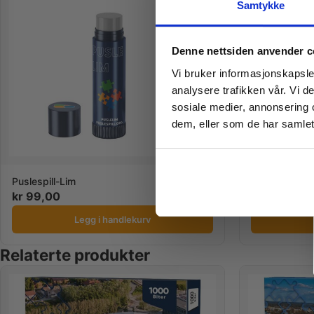
Samtykke
Denne nettsiden anvender c
Vi bruker informasjonskapsler
analysere trafikken vår. Vi 
sosiale medier, annonsering 
dem, eller som de har samlet
Puslespill-Lim
Ramme til pus
kr
99,00
kr
379,00
Legg i handlekurv
Relaterte produkter