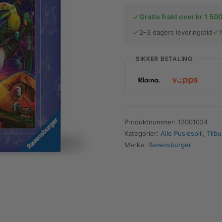
Sanger
Gratis frakt over kr 1 500
fra
utdødde
2–3 dagers leveringstid
fugler
|
SIKKER BETALING
1000
brikker
antall
Produktnummer:
12001024
Kategorier:
Alle Puslespill
,
Tilb
Merke:
Ravensburger