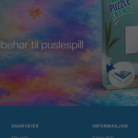
SNARVEIER
INFORMASJON
Min side
Salgsvilkår