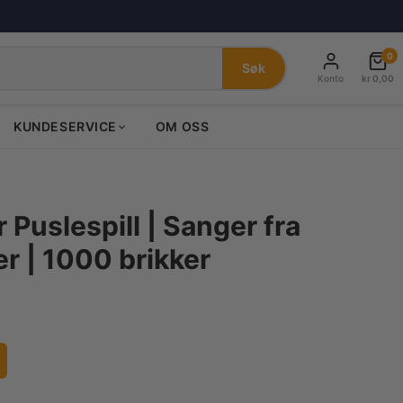
0
Søk
Konto
kr
0,00
KUNDESERVICE
OM OSS
Puslespill | Sanger fra
r | 1000 brikker
nde
0.