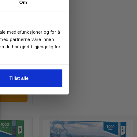
Om
iale mediefunksjoner og for å
 med partnerne våre innen
u har gjort tilgjengelig for
Tillat alle
ikker
v