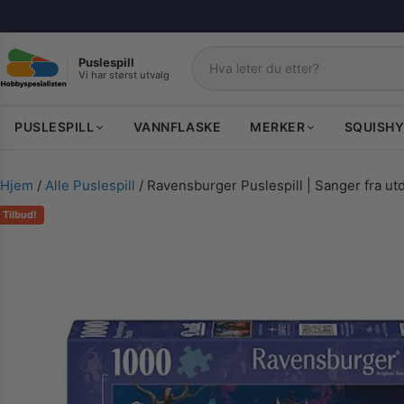
Puslespill
Vi har størst utvalg
Søk
PUSLESPILL
VANNFLASKE
MERKER
SQUISHY
Hjem
/
Alle Puslespill
/ Ravensburger Puslespill | Sanger fra ut
Tilbud!