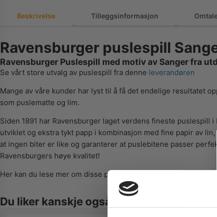
Beskrivelse
Tilleggsinformasjon
Omtale
Ravensburger puslespill Sange
Ravensburger Puslespill med motiv av Sanger fra utdø
Se vårt store utvalg av puslespill fra denne
leverandøren
Mange av våre kunder har lyst til å få det endelige resultatet
som puslematte og lim.
Siden 1891 har Ravensburger laget verdens fineste puslespill i 
utviklet og ekstra tykt papp i kombinasjon med fine papir av lin, 
at ingen biter er like og garanterer at puslebitene passer perf
Ravensburgers høye kvalitet!
Her kan du lese mer om disse puslespillene fra produsenten a
Du liker kanskje også…