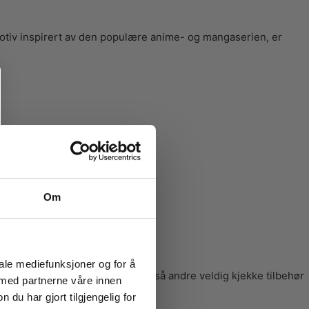
motiv inspirert av den populære anime- og mangaserien, er
Om
iale mediefunksjoner og for å
r under
tilbehør
. Der finner du også andre veldig kjekke tilbehør
 med partnerne våre innen
u har gjort tilgjengelig for