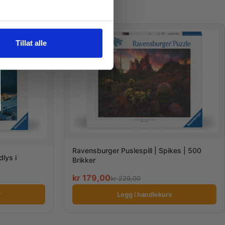
TILBUD
Tillat alle
Ravensburger Puslespill | Spikes | 500
dlys i
Brikker
kr
179,00
kr
229,00
v
Legg i handlekurv