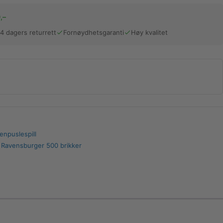
,–
14 dagers returrett
Fornøydhetsgaranti
Høy kvalitet
enpuslespill
,
Ravensburger 500 brikker