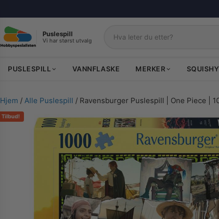
Puslespill
Vi har størst utvalg
Søk
PUSLESPILL
VANNFLASKE
MERKER
SQUISHY
Hjem
/
Alle Puslespill
/ Ravensburger Puslespill | One Piece | 1
Tilbud!