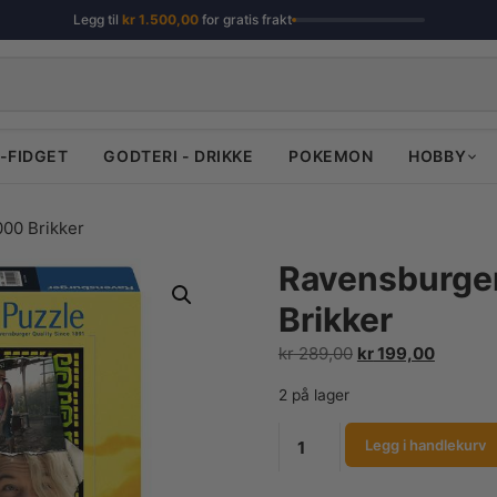
Legg til
kr
1.500,00
for gratis frakt
-FIDGET
GODTERI - DRIKKE
POKEMON
HOBBY
000 Brikker
Ravensburger 
Brikker
Opprinnelig
Nåvære
kr
289,00
kr
199,00
pris
pris
2 på lager
var:
er:
kr 289,00.
kr 199,0
Ravensburger
Legg i handlekurv
Puslespill
|