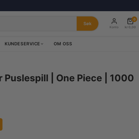
0
Søk
Konto
kr
0,00
KUNDESERVICE
OM OSS
Puslespill | One Piece | 1000
nde
0.