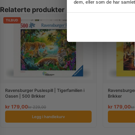
dem, eller som de har samlet
Relaterte produkter
TILBUD
TILBUD
Ravensburger Puslespill | Tigerfamilien i
Ravensburger 
Oasen | 500 Brikker
Brikker
kr
179,00
kr
179,00
kr
229,00
kr
Legg i handlekurv