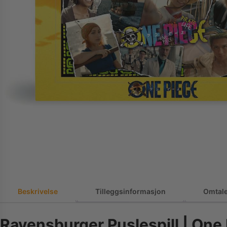
Beskrivelse
Tilleggsinformasjon
Omtale
Ravensburger Puslespill | One 