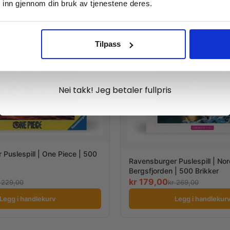
 inn gjennom din bruk av tjenestene deres.
TILBUD
Tilpass
Ja takk, jeg er med
Nei takk! Jeg betaler fullpris
Puslespill | One Piece | 500
Ravensburger Puslespill | Nor
Bergsfjorden | 500 Brikker
kr
179,00
229,00
kr
269,00
Legg i handlekurv
Legg i handlekur