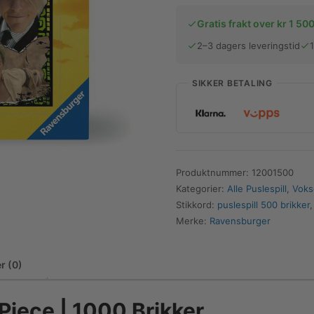
One
Gratis frakt over kr 1 500
Piece
|
2–3 dagers leveringstid
1000
Brikker
SIKKER BETALING
antall
Produktnummer:
12001500
Kategorier:
Alle Puslespill
,
Voks
Stikkord:
puslespill 500 brikker
Merke:
Ravensburger
r (0)
Piece | 1000 Brikker