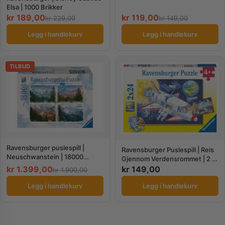
Elsa | 1000 Brikker
kr
189,00
kr
119,00
kr
229,00
kr
149,00
Legg i handlekurv
Legg i handlekurv
TILBUD
Ravensburger puslespill |
Ravensburger Puslespill | Reis
Neuschwanstein | 18000
Gjennom Verdensrommet | 2 x
brikker
24 Biter
kr
1.399,00
kr
149,00
kr
1.900,00
Legg i handlekurv
Legg i handlekurv