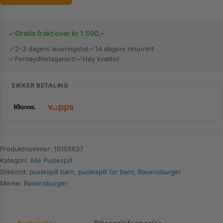
Puslespill
|
Magisk
Gratis frakt over kr 1 500,–
Skog
2–3 dagers leveringstid
14 dagers returrett
|
Fornøydhetsgaranti
Høy kvalitet
2
x
24
SIKKER BETALING
Biter
antall
Produktnummer:
10105637
Kategori:
Alle Puslespill
Stikkord:
puslespill barn
,
puslespill for barn
,
Ravensburger
Merke:
Ravensburger