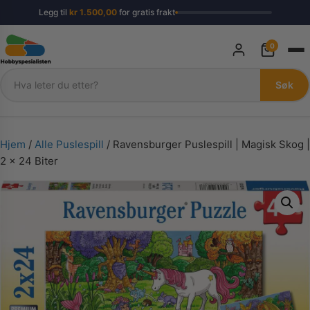
Legg til
kr
1.500,00
for gratis frakt
0
Søk
Søk
Hjem
/
Alle Puslespill
/ Ravensburger Puslespill | Magisk Skog |
2 x 24 Biter