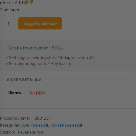
elskere!
2 på lager
Ravensburger
Legg i handlekurv
Puslespill
|
Kart
Gratis frakt over kr 1 500,–
over
Italia
2–3 dagers leveringstid
14 dagers returrett
Fornøydhetsgaranti
Høy kvalitet
-
søtt
|
SIKKER BETALING
1000
Brikker
antall
Produktnummer:
12001237
Kategorier:
Alle Puslespill
,
Voksenpuslespill
Stikkord:
Ravensburger