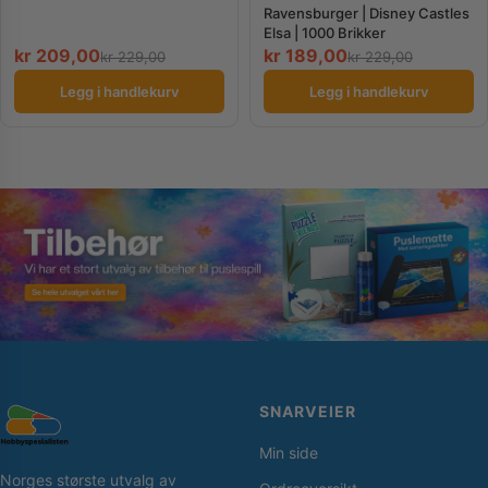
Ravensburger | Disney Castles
Elsa | 1000 Brikker
kr
209,00
kr
189,00
kr
229,00
kr
229,00
Legg i handlekurv
Legg i handlekurv
SNARVEIER
Min side
Norges største utvalg av