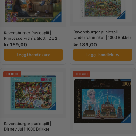
Ravensburger puslespill |
Ravensburger Puslespill |
Under vann riket | 1000 Brikker
Prinsesse Frah`s Slott | 2 x 24
Biter
kr
159,00
kr
189,00
Legg i handlekurv
Legg i handlekurv
TILBUD
TILBUD
Ravensburger puslespill |
Disney Jul | 1000 Brikker