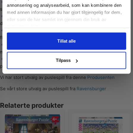
gode tilbud og produktinformasjon fra
1000 brikker – En flott utfordring for erfarne puslespillere
annonsering og analysearbeid, som kan kombinere den
oss¢!
som ønsker en morsom og lærerik aktivitet.
med annen informasjon du har gjort tilgjengelig for dem,
Søtt Italia-kart – Et kunstnerisk og fargerikt kart som viser
eller som de har samlet inn gjennom din bruk av
de mest kjente stedene og matkulturen i Italia.
tjenestene deres.
Ravensburger-kvalitet – Presise, slitesterke brikker med
flott passform og klare farger.
Ja takk, jeg er med
Tillat alle
Lærerik aktivitet – Utforsk geografien og kulturen til Italia
mens du pusler.
Nei takk! Jeg betaler fullpris
Perfekt gaveidé – For både Italia-elskere og
Tilpass
puslespillentusiaster som ønsker en morsom utfordring.
Vi har stort utvalg av puslespill fra denne
Produsenten
Se vårt store utvalg av puslespill fra
Ravensburger
Relaterte produkter