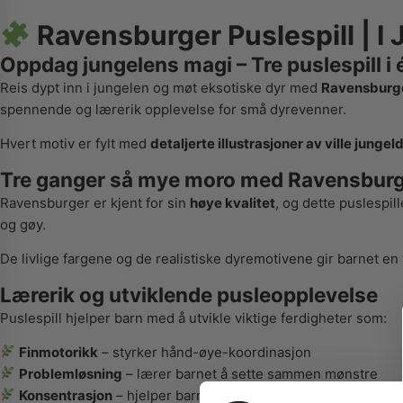
Ravensburger Puslespill | I 
Oppdag jungelens magi – Tre puslespill i 
Reis dypt inn i jungelen og møt eksotiske dyr med
Ravensburger
spennende og lærerik opplevelse for små dyrevenner.
Hvert motiv er fylt med
detaljerte illustrasjoner av ville jungel
Tre ganger så mye moro med Ravensburg
Ravensburger er kjent for sin
høye kvalitet
, og dette puslespil
og gøy.
De livlige fargene og de realistiske dyremotivene gir barnet e
Lærerik og utviklende pusleopplevelse
Puslespill hjelper barn med å utvikle viktige ferdigheter som:
Finmotorikk
– styrker hånd-øye-koordinasjon
Problemløsning
– lærer barnet å sette sammen mønstre
Konsentrasjon
– hjelper barnet med å fokusere og holde se