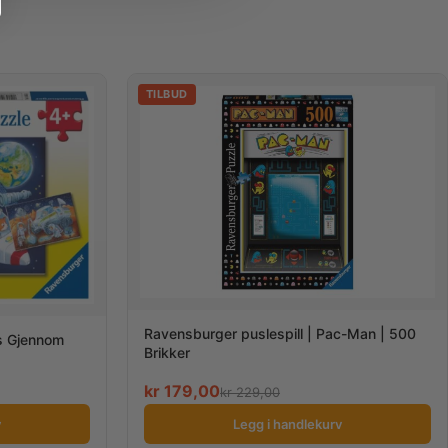
TILBUD
Ravensburger puslespill | Pac-Man | 500
is Gjennom
Brikker
kr
179,00
kr
229,00
v
Legg i handlekurv