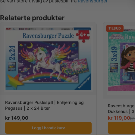
Se vårt store utvalg av puslespill fra
Ravensburger
Relaterte produkter
TILBUD
Ravensburger Puslespill | Enhjørning og
Ravensburger
Pegasus | 2 x 24 Biter
Dukkehus | 3 
kr
149,00
kr
119,00
kr
Legg i handlekurv