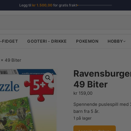
Legg til
kr
1.500,00
for gratis frakt
-FIDGET
GODTERI - DRIKKE
POKEMON
HOBBY
 x 49 Biter
Ravensburger 
49 Biter
kr
159,00
Spennende puslespill med 3 
barn fra 5 år.
1 på lager
Ravensburger