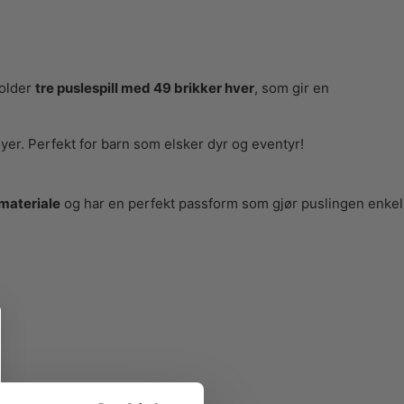
holder
tre puslespill med 49 brikker hver
, som gir en
øyer. Perfekt for barn som elsker dyr og eventyr!
 materiale
og har en perfekt passform som gjør puslingen enkel