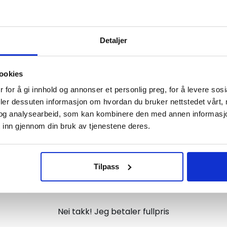
Vil du ha
Detaljer
10% Rabatt?
ookies
er
Meld deg på vårt nyhetsbrev og motta
 for å gi innhold og annonser et personlig preg, for å levere sos
gode tilbud og produktinformasjon fra
deler dessuten informasjon om hvordan du bruker nettstedet vårt,
 elsker jungeldyr og eventyr. Enten det er bursdag, jul eller en 
og analysearbeid, som kan kombinere den med annen informasjon d
oss¢!
 inn gjennom din bruk av tjenestene deres.
Tilpass
Ja takk, jeg er med
r I Jungelen
– bestill nå!
Nei takk! Jeg betaler fullpris