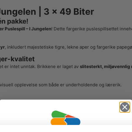
Jungelen | 3 x 49 Biter
én pakke!
 Puslespill – I Jungelen
! Dette fargerike puslespillsettet inne
dyr
, inkludert majestetiske tigre, lekne aper og fargerike papeg
er-kvalitet
let er intet unntak. Brikkene er laget av
slitesterkt, miljøvennlig
n visuell opplevelse som både er underholdende og lærerik.
g engasjert