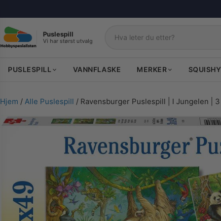
Puslespill
Vi har størst utvalg
Søk
PUSLESPILL
VANNFLASKE
MERKER
SQUISHY
Hjem
/
Alle Puslespill
/ Ravensburger Puslespill | I Jungelen | 3