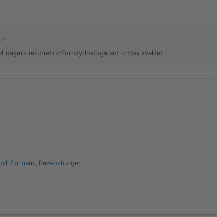
,–
14 dagers returrett
Fornøydhetsgaranti
Høy kvalitet
pill for barn
,
Ravensburger