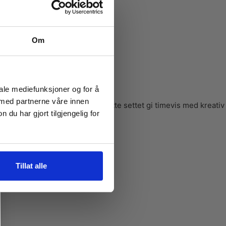
Om
iale mediefunksjoner og for å
 med partnerne våre innen
overraskelse i hverdagen, vil dette settet gi timevis med kreativ
u har gjort tilgjengelig for
Tillat alle