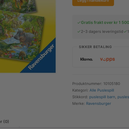
Legg i handlekurv
Puslespill
|
I
Gratis frakt over kr 1 500
Jungelen
2–3 dagers leveringstid
|
3
x
SIKKER BETALING
49
Biter
antall
Produktnummer:
10105180
Kategori:
Alle Puslespill
Stikkord:
puslespill barn
,
pusles
Merke:
Ravensburger
r (0)