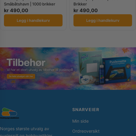
Småbåtshavn | 1000 brikker
Brikker
kr
490,00
kr
490,00
Legg i handlekurv
Legg i handlekurv
SNARVEIER
Min side
Norges største utvalg av
Ordreoversikt
puslespill og hobbyartikler.