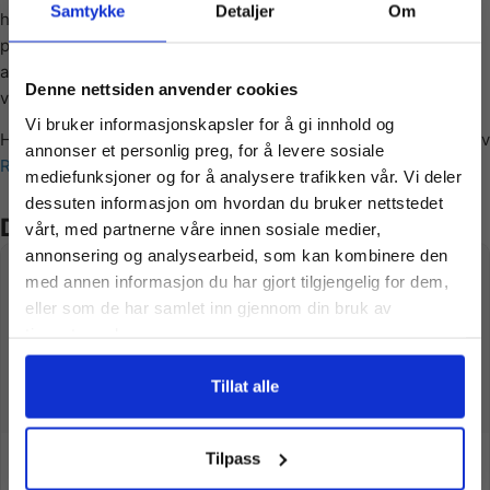
Samtykke
Detaljer
Om
hånd. Det sikrer at ingen biter er like og garanterer at
puslebitene passer perfekt inn i hverandre. Puslespill er en
Vil du ha
aktivitet som passer perfekt sammen med familie og gode
Denne nettsiden anvender cookies
venner, og spesielt med Ravensburgers høye kvalitet!
Vi bruker informasjonskapsler for å gi innhold og
Her kan du lese mer om disse puslespillene fra produsenten av
10% Rabatt?
annonser et personlig preg, for å levere sosiale
Ravensburger
mediefunksjoner og for å analysere trafikken vår. Vi deler
dessuten informasjon om hvordan du bruker nettstedet
Meld deg på vårt nyhetsbrev og motta
Du liker kanskje også…
vårt, med partnerne våre innen sosiale medier,
gode tilbud og produktinformasjon fra
annonsering og analysearbeid, som kan kombinere den
oss¢!
med annen informasjon du har gjort tilgjengelig for dem,
eller som de har samlet inn gjennom din bruk av
tjenestene deres.
Ja takk, jeg er med
Tillat alle
Nei takk! Jeg betaler fullpris
Ramme til puslespill
Puslespillmatte –
Tilpass
Sorteringsbrikker