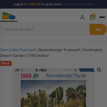
Legg til
kr
1.500,00
for gratis frakt
0
Søk
Søk
Hjem
/
Alle Puslespill
/ Ravensburger Puslespill | Huntington,
Desert Garden | 1000 brikker
Tilbud!