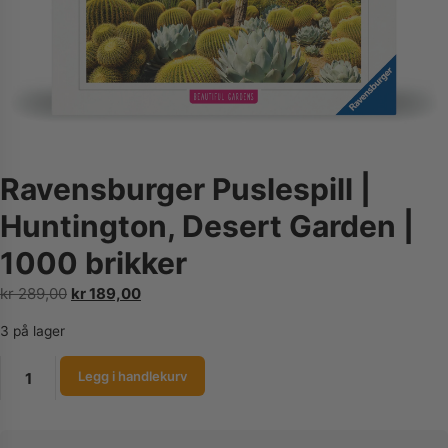
Ravensburger Puslespill |
Huntington, Desert Garden |
1000 brikker
Opprinnelig
Nåværende
kr
289,00
kr
189,00
pris
pris
3 på lager
var:
er:
kr 289,00.
kr 189,00.
Ravensburger
Legg i handlekurv
Puslespill
|
Huntington,