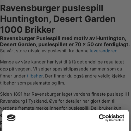
Ravensburger puslespill
Huntington, Desert Garden
1000 Brikker
Ravensburger Puslespill med motiv av Huntington,
Desert Garden, puslespillet er 70 x 50 cm ferdiglagt.
Se vårt store utvalg av puslespill fra denne
leverandøren
Mange av våre kunder har lyst til å få det endelige resultatet
opp på veggen. Vi selger spesialtilpassede rammer som du
finner under
tilbehør
. Der finner du også andre veldig kjekke
tilbehør som puslematte og lim.
Siden 1891 har Ravensburger laget verdens fineste puslespill i
Ravensburg i Tyskland. Øye for detaljer har gjort dem til
verdens fremste merke innenfor puslespill! Dei bruker kun
eksklusivt utviklet og ekstra tykt papp i kombinasjon med fine
papir av lin, for å skape blendefrie puslebiter i en kvalitet du
kan se og føle på. Vårt skjæreverktøy er utviklet og laget for