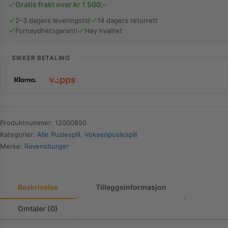
Gratis frakt over kr 1 500,–
Desert
Garden
2–3 dagers leveringstid
14 dagers returrett
Fornøydhetsgaranti
Høy kvalitet
|
1000
brikker
SIKKER BETALING
antall
Produktnummer:
12000850
Kategorier:
Alle Puslespill
,
Voksenpuslespill
Merke:
Ravensburger
Beskrivelse
Tilleggsinformasjon
Omtaler (0)