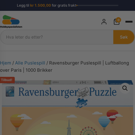
Legg til
kr
1.500,00
for gratis frakt
0
Søk
Søk
Hjem
/
Alle Puslespill
/ Ravensburger Puslespill | Luftballong
over Paris | 1000 Brikker
Tilbud!