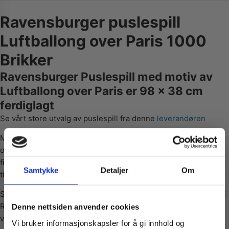
Ravensburger puslespill
Luftballong over Paris 1000
Brikker
Ravensburger Puslespill med motiv av
Luftballong over Paris er 98 x 38 cm
ferdiglagt
Se vårt store utvalg av puslespill fra denne
leverandøren
Mange av våre kunder har lyst til å få det endelige resultatet
opp på veggen. Vi selger spesialtilpassede rammer som du
finner under
tilbehør
. Der finner du også andre veldig kjekke
Samtykke
Detaljer
Om
tilbehør som puslematte og lim.
Siden 1891 har Ravensburger laget verdens fineste puslespill i
Vil du ha
Ravensburg i Tyskland. Øye for detaljer har gjort dem til
Denne nettsiden anvender cookies
verdens fremste merke innenfor puslespill! Dei bruker kun
Vi bruker informasjonskapsler for å gi innhold og