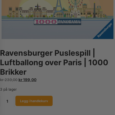
Ravensburger Puslespill |
Luftballong over Paris | 1000
Brikker
Opprinnelig
Nåværende
kr
239,00
kr
199,00
pris
pris
3 på lager
var:
er:
kr 239,00.
kr 199,00.
Ravensburger
Legg i handlekurv
Puslespill
|