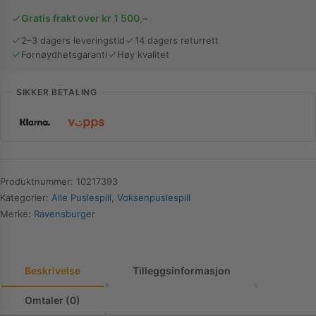
Luftballong
Gratis frakt over kr 1 500,–
over
Paris
2–3 dagers leveringstid
14 dagers returrett
Fornøydhetsgaranti
Høy kvalitet
|
1000
Brikker
SIKKER BETALING
antall
Produktnummer:
10217393
Kategorier:
Alle Puslespill
,
Voksenpuslespill
Merke:
Ravensburger
Beskrivelse
Tilleggsinformasjon
Omtaler (0)