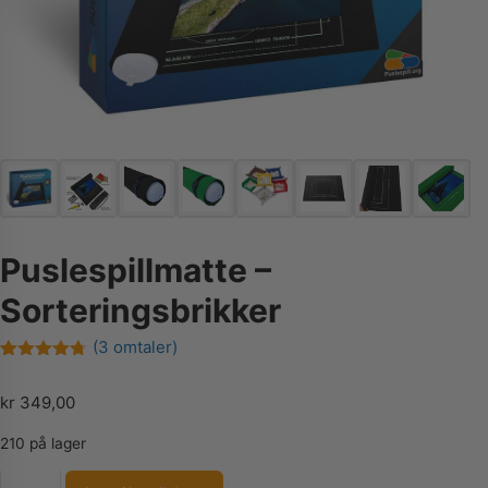
Puslespillmatte –
Sorteringsbrikker
(
3
omtaler)
Vurdert
3
4.67
av 5
kr
349,00
basert på
kundevurderinger
210 på lager
Puslespillmatte