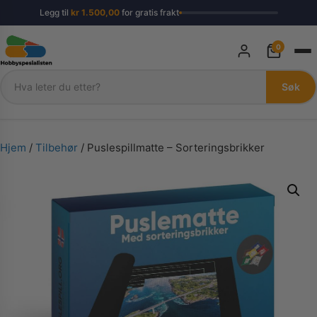
Legg til
kr
1.500,00
for gratis frakt
0
Søk
Søk
Hjem
/
Tilbehør
/ Puslespillmatte – Sorteringsbrikker