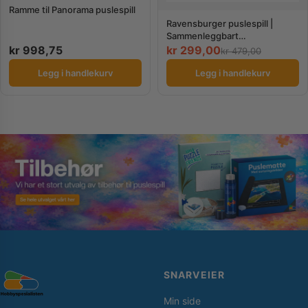
Ramme til Panorama puslespill
Ravensburger puslespill |
Sammenleggbart
puslespillbrett
kr
998,75
kr
299,00
kr
479,00
Legg i handlekurv
Legg i handlekurv
SNARVEIER
Min side