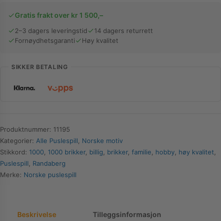
brikker
Gratis frakt over kr 1 500,–
|
Randaberg
2–3 dagers leveringstid
14 dagers returrett
Fornøydhetsgaranti
Høy kvalitet
antall
SIKKER BETALING
Produktnummer:
11195
Kategorier:
Alle Puslespill
,
Norske motiv
Stikkord:
1000
,
1000 brikker
,
billig
,
brikker
,
familie
,
hobby
,
høy kvalitet
,
Puslespill
,
Randaberg
Merke:
Norske puslespill
Beskrivelse
Tilleggsinformasjon