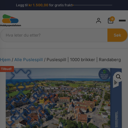
Legg til
kr
1.500,00
for gratis frakt
0
Søk
Søk
Hjem
/
Alle Puslespill
/ Puslespill | 1000 brikker | Randaberg
Tilbud!