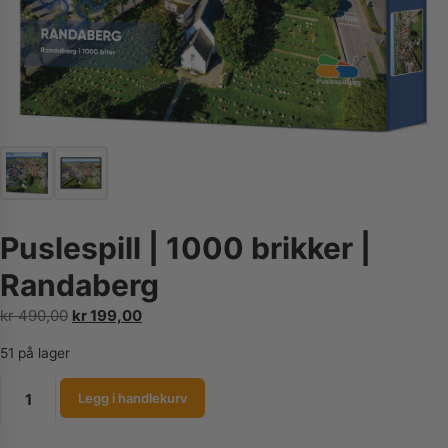
Puslespill | 1000 brikker |
Randaberg
Opprinnelig
Nåværende
kr
490,00
kr
199,00
pris
pris
51 på lager
var:
er:
kr 490,00.
kr 199,00.
Puslespill
Legg i handlekurv
|
1000