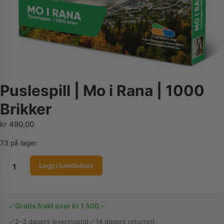
Puslespill | Mo i Rana | 1000
Brikker
kr
490,00
73 på lager
Puslespill
Legg i handlekurv
|
Mo
i
Gratis frakt over kr 1 500,–
Rana
|
2–3 dagers leveringstid
14 dagers returrett