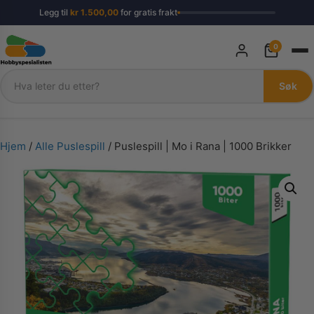
Legg til
kr
1.500,00
for gratis frakt
0
Søk
Søk
Hjem
/
Alle Puslespill
/ Puslespill | Mo i Rana | 1000 Brikker