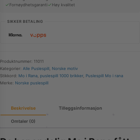
Fornøydhetsgaranti
Høy kvalitet
1000
Brikker
antall
SIKKER BETALING
Produktnummer:
11011
Kategorier:
Alle Puslespill
,
Norske motiv
Stikkord:
Mo i Rana
,
puslespill 1000 brikker
,
Puslespill Mo i rana
Merke:
Norske puslespill
Beskrivelse
Tilleggsinformasjon
Omtaler (0)