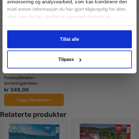
annonsering og analysearbeid, som kan kombinere den
oss¢!
Legg i handlekurv
Legg i handlekurv
med annen informasjon du har gjort tilgjengelig for dem,
eller som de har samlet inn gjennom din bruk av
tjenestene deres.
Ja takk, jeg er med
Tillat alle
Nei takk! Jeg betaler fullpris
Tilpass
Puslespillmatte –
Sorteringsbrikker
kr
349,00
Legg i handlekurv
Relaterte produkter