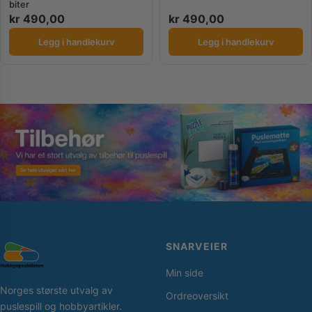
biter
kr
490,00
kr
490,00
Legg i handlekurv
Legg i handlekurv
SNARVEIER
Min side
Norges største utvalg av
Ordreoversikt
puslespill og hobbyartikler.