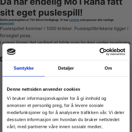
Da har endelig Mo i Rana fått
sitt eget puslespill!
Dette puslespillet er 70x50cm ferdiglagt. Vi har
ramme
som passer alle vanlige
puslespill
Puslespillet kommer i 1000 brikker. Puslespillbrikkene ligger i
forseglet pose.
I esken ligger det vedlagt et bilde som brukes under puslingen.
Du liker kanskje også…
Samtykke
Detaljer
Om
Vil du ha
Denne nettsiden anvender cookies
Vi bruker informasjonskapsler for å gi innhold og
10% Rabatt?
annonser et personlig preg, for å levere sosiale
mediefunksjoner og for å analysere trafikken vår. Vi deler
dessuten informasjon om hvordan du bruker nettstedet
Ramme til puslespill
Puslespill-Lim
Meld deg på vårt nyhetsbrev og motta
kr
379,00
kr
99,00
vårt, med partnerne våre innen sosiale medier,
gode tilbud og produktinformasjon fra