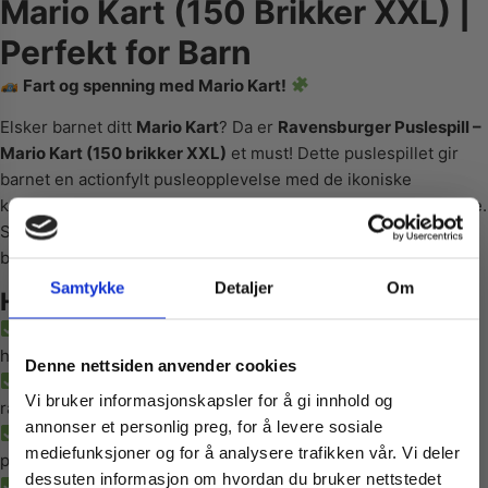
Mario Kart (150 Brikker XXL) |
Perfekt for Barn
Fart og spenning med Mario Kart!
Elsker barnet ditt
Mario Kart
? Da er
Ravensburger Puslespill –
Mario Kart (150 brikker XXL)
et must! Dette puslespillet gir
barnet en actionfylt pusleopplevelse med de ikoniske
karakterene Mario, Luigi, Yoshi og Bowser i et spennende race.
Store XXL-brikker gjør det enkelt å håndtere og perfekt for
barn fra 7 år.
Samtykke
Detaljer
Om
Hvorfor velge Mario Kart puslespillet?
Perfekt for barn fra 7 år
– Store brikker som er enkle å
Vil du ha
håndtere.
Denne nettsiden anvender cookies
Actionfylt motiv
– Mario, Luigi og venner i et episk
Vi bruker informasjonskapsler for å gi innhold og
racerløp.
10% Rabatt?
annonser et personlig preg, for å levere sosiale
Utviklende og lærerikt
– Styrker konsentrasjon og
mediefunksjoner og for å analysere trafikken vår. Vi deler
problemløsning.
dessuten informasjon om hvordan du bruker nettstedet
Høy kvalitet
– Slitesterke Ravensburger-brikker med