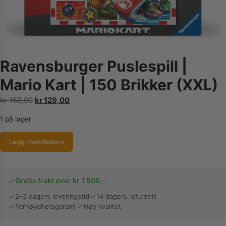
Ravensburger Puslespill |
Mario Kart | 150 Brikker (XXL)
Opprinnelig
Nåværende
kr
159,00
kr
129,00
pris
pris
1 på lager
var:
er:
kr 159,00.
kr 129,00.
Ravensburger
Legg i handlekurv
Puslespill
|
Mario
Gratis frakt over kr 1 500,–
Kart
2–3 dagers leveringstid
14 dagers returrett
|
Fornøydhetsgaranti
Høy kvalitet
150
Brikker