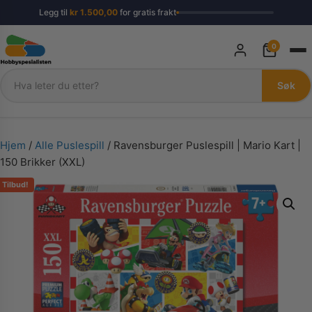
Legg til
kr
1.500,00
for gratis frakt
0
Søk
Søk
Hjem
/
Alle Puslespill
/ Ravensburger Puslespill | Mario Kart |
150 Brikker (XXL)
Tilbud!