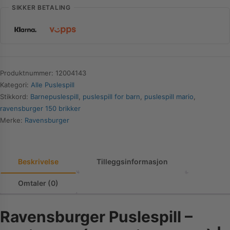
(XXL)
SIKKER BETALING
antall
Produktnummer:
12004143
Kategori:
Alle Puslespill
Stikkord:
Barnepuslespill
,
puslespill for barn
,
puslespill mario
,
ravensburger 150 brikker
Merke:
Ravensburger
Beskrivelse
Tilleggsinformasjon
Omtaler (0)
Ravensburger Puslespill –