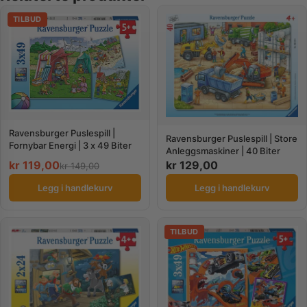
TILBUD
Ravensburger Puslespill |
Ravensburger Puslespill | Store
Fornybar Energi | 3 x 49 Biter
Anleggsmaskiner | 40 Biter
kr
119,00
kr
129,00
kr
149,00
Legg i handlekurv
Legg i handlekurv
TILBUD