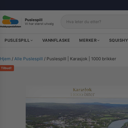
Puslespill
Vi har størst utvalg
Søk
PUSLESPILL
VANNFLASKE
MERKER
SQUISHY
Hjem
/
Alle Puslespill
/ Puslespill | Karasjok | 1000 brikker
Tilbud!