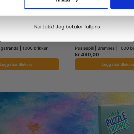
Ja takk, jeg er med
Nei takk! Jeg betaler fullpris
Vågstranda | 1000 brikker
Puslespill | Bremnes | 1000 b
kr
490,00
Legg i handlekurv
Legg i handlekur