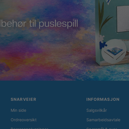
SNARVEIER
INFORMASJON
Min side
Salgsvilkår
Ordreoversikt
Samarbeidsavtale