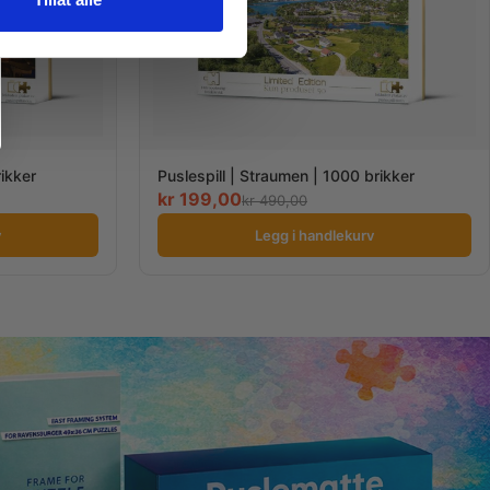
rikker
Puslespill | Straumen | 1000 brikker
kr
199,00
kr
490,00
v
Legg i handlekurv