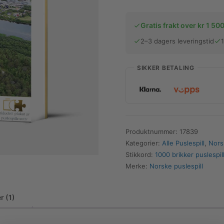
Karasjok
|
Gratis frakt over kr 1 500
1000
brikker
2–3 dagers leveringstid
antall
SIKKER BETALING
Produktnummer:
17839
Kategorier:
Alle Puslespill
,
Nors
Stikkord:
1000 brikker puslespil
Merke:
Norske puslespill
r (1)