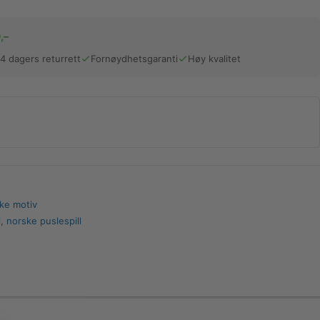
,–
14 dagers returrett
Fornøydhetsgaranti
Høy kvalitet
ke motiv
l
,
norske puslespill