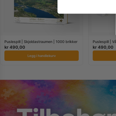
Puslespill | 
Puslespill | Skjoldastraumen | 1000 brikker
kr
490,00
kr
490,00
Legg i handlekurv