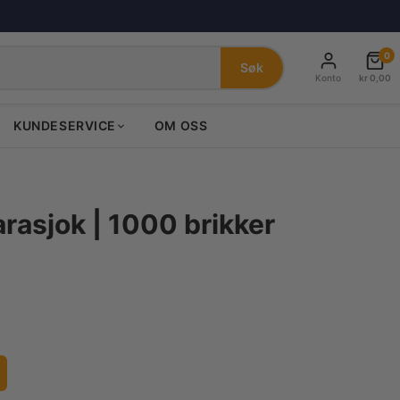
0
Søk
Konto
kr
0,00
KUNDESERVICE
OM OSS
arasjok | 1000 brikker
nde
0.