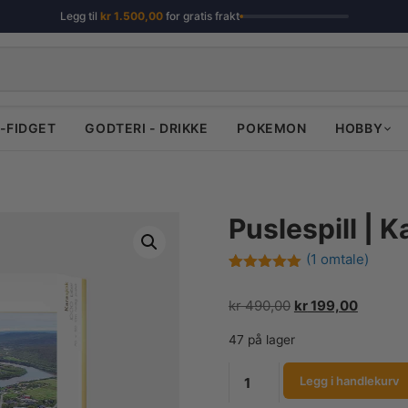
Legg til
kr
1.500,00
for gratis frakt
-FIDGET
GODTERI - DRIKKE
POKEMON
HOBBY
Puslespill | K
(
1
omtale)
Vurdert
1
5.00
av 5
Opprinnelig
Nåvære
kr
490,00
kr
199,00
basert på
kundevurdering
pris
pris
47 på lager
var:
er:
kr 490,00.
kr 199,0
Puslespill
Legg i handlekurv
|