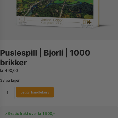
Puslespill | Bjorli | 1000
brikker
kr
490,00
33 på lager
Puslespill
Legg i handlekurv
|
Bjorli
|
Gratis frakt over kr 1 500,–
1000