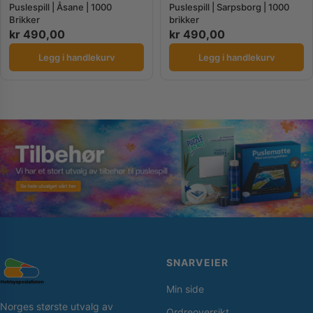
Puslespill | Åsane | 1000
Puslespill | Sarpsborg | 1000
Brikker
brikker
kr
490,00
kr
490,00
Legg i handlekurv
Legg i handlekurv
SNARVEIER
Min side
Norges største utvalg av
Ordreoversikt