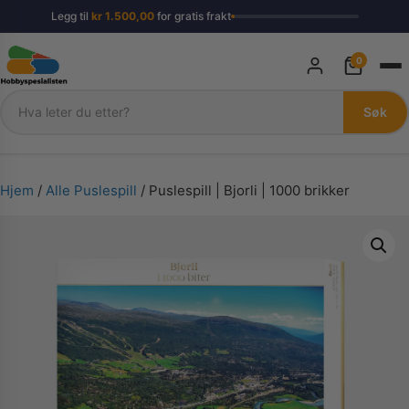
Legg til
kr
1.500,00
for gratis frakt
0
Søk
Søk
Hjem
/
Alle Puslespill
/ Puslespill | Bjorli | 1000 brikker