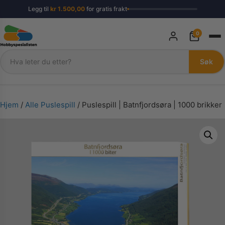
Legg til
kr
1.500,00
for gratis frakt
0
Søk
Søk
Hjem
/
Alle Puslespill
/ Puslespill | Batnfjordsøra | 1000 brikker