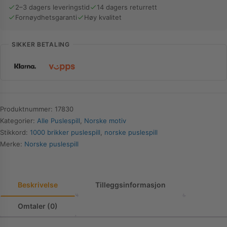
brikker
2–3 dagers leveringstid
14 dagers returrett
Fornøydhetsgaranti
Høy kvalitet
antall
SIKKER BETALING
Produktnummer:
17830
Kategorier:
Alle Puslespill
,
Norske motiv
Stikkord:
1000 brikker puslespill
,
norske puslespill
Merke:
Norske puslespill
Beskrivelse
Tilleggsinformasjon
Omtaler (0)