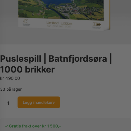
Puslespill | Batnfjordsøra |
1000 brikker
kr
490,00
33 på lager
Puslespill
Legg i handlekurv
|
Batnfjordsøra
|
Gratis frakt over kr 1 500,–
1000