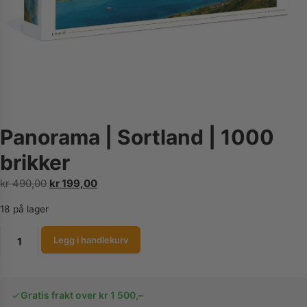
Panorama | Sortland | 1000
brikker
Opprinnelig
Nåværende
kr
490,00
kr
199,00
pris
pris
18 på lager
var:
er:
kr 490,00.
kr 199,00.
Panorama
Legg i handlekurv
|
Sortland
|
Gratis frakt over kr 1 500,–
1000