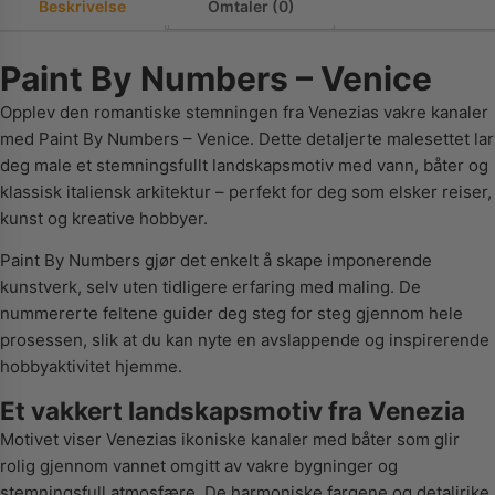
Beskrivelse
Omtaler (0)
Paint By Numbers – Venice
Opplev den romantiske stemningen fra Venezias vakre kanaler
med Paint By Numbers – Venice. Dette detaljerte malesettet lar
deg male et stemningsfullt landskapsmotiv med vann, båter og
klassisk italiensk arkitektur – perfekt for deg som elsker reiser,
kunst og kreative hobbyer.
Paint By Numbers gjør det enkelt å skape imponerende
kunstverk, selv uten tidligere erfaring med maling. De
nummererte feltene guider deg steg for steg gjennom hele
prosessen, slik at du kan nyte en avslappende og inspirerende
hobbyaktivitet hjemme.
Et vakkert landskapsmotiv fra Venezia
Motivet viser Venezias ikoniske kanaler med båter som glir
rolig gjennom vannet omgitt av vakre bygninger og
stemningsfull atmosfære. De harmoniske fargene og detaljrike