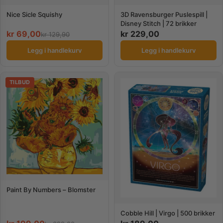
Nice Sicle Squishy
3D Ravensburger Puslespill |
Disney Stitch | 72 brikker
kr
69,00
kr
229,00
kr
129,90
Legg i handlekurv
Legg i handlekurv
TILBUD
Paint By Numbers – Blomster
Cobble Hill | Virgo | 500 brikker