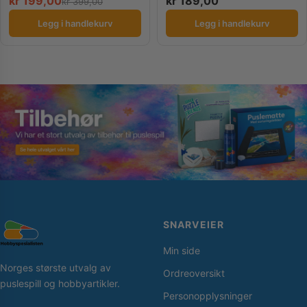
kr
199,00
kr
189,00
kr
399,00
Legg i handlekurv
Legg i handlekurv
SNARVEIER
Min side
Norges største utvalg av
Ordreoversikt
puslespill og hobbyartikler.
Personopplysninger