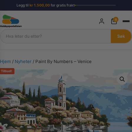
Legg til
kr
1.500,00
for gratis frakt
0
Søk
Søk
Hjem
/
Nyheter
/ Paint By Numbers – Venice
Tilbud!