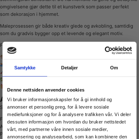
omgivelsene gjør dette til et kunstverk som passer perfekt
som dekorasjon i hjemmet.
Maleprosessen gir både kreativ glede og avkobling, samtidig
som du gradvis bygger opp et levende og elegant motiv.
Fordeler med Paint By Numbers:
Kreativ og avslappende hobby
Stemningsfullt motiv med vann og båter
Samtykke
Detaljer
Om
Enkel teknikk for både nybegynnere og voksne
Flott veggdekorasjon til hjemmet
Vil du ha
Perfekt gaveidé til kreative personer
Denne nettsiden anvender cookies
Alt du trenger følger med
Vi bruker informasjonskapsler for å gi innhold og
10% Rabatt?
annonser et personlig preg, for å levere sosiale
Settet inneholder alt du trenger for å starte maleprosjektet:
mediefunksjoner og for å analysere trafikken vår. Vi deler
Ferdig oppmerket lerret
dessuten informasjon om hvordan du bruker nettstedet
Meld deg på vårt nyhetsbrev og motta
Akrylmaling i nummererte beholdere
vårt, med partnerne våre innen sosiale medier,
gode tilbud og produktinformasjon fra
Pensler i ulike størrelser
annonsering og analysearbeid, som kan kombinere den