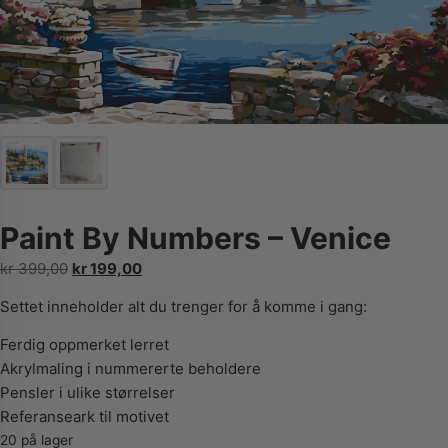
Paint By Numbers – Venice
Opprinnelig
Nåværende
kr
399,00
kr
199,00
pris
pris
Settet inneholder alt du trenger for å komme i gang:
var:
er:
kr 399,00.
kr 199,00.
Ferdig oppmerket lerret
Akrylmaling i nummererte beholdere
Pensler i ulike størrelser
Referanseark til motivet
20 på lager