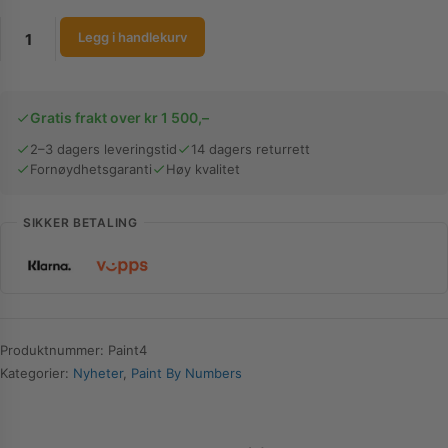
Paint
Legg i handlekurv
By
Numbers
-
Gratis frakt over kr 1 500,–
Venice
antall
2–3 dagers leveringstid
14 dagers returrett
Fornøydhetsgaranti
Høy kvalitet
SIKKER BETALING
Produktnummer:
Paint4
Kategorier:
Nyheter
,
Paint By Numbers