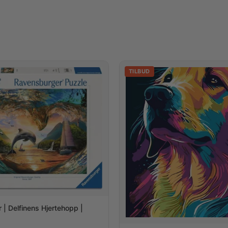
TILBUD
| Delfinens Hjertehopp |