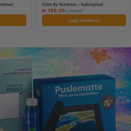
triever
Paint By Numbers – Ballongferd
kr
199,00
kr
399,00
v
Legg i handlekurv