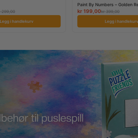
Paint By Numbers – Golden Re
kr
199,00
r
299,00
kr
399,00
Legg i handlekurv
Legg i handlekur