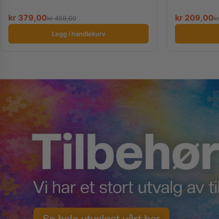
kr
379,00
kr
209,00
kr
459,00
k
Legg i handlekurv