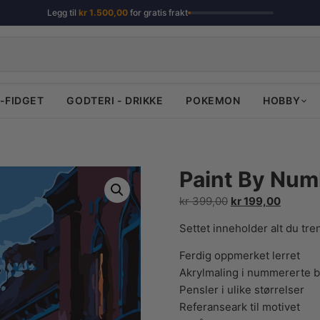
Legg til
kr
1.500,00
for gratis frakt
-FIDGET
GODTERI - DRIKKE
POKEMON
HOBBY
Paint By Num
Opprinnelig
Nåvære
kr
399,00
kr
199,00
pris
pris
Settet inneholder alt du tr
var:
er:
kr 399,00.
kr 199,0
Ferdig oppmerket lerret
Akrylmaling i nummererte 
Pensler i ulike størrelser
Referanseark til motivet