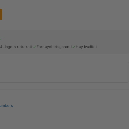
,–
14 dagers returrett
Fornøydhetsgaranti
Høy kvalitet
Numbers