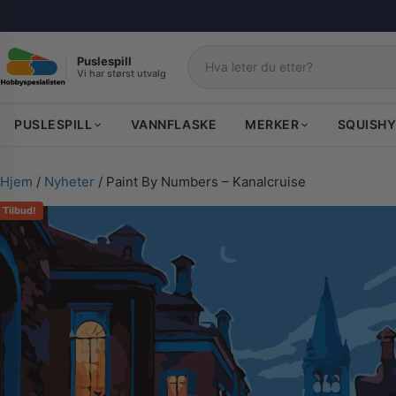
Puslespill
Vi har størst utvalg
Søk
PUSLESPILL
VANNFLASKE
MERKER
SQUISHY
Hjem
/
Nyheter
/ Paint By Numbers – Kanalcruise
Tilbud!