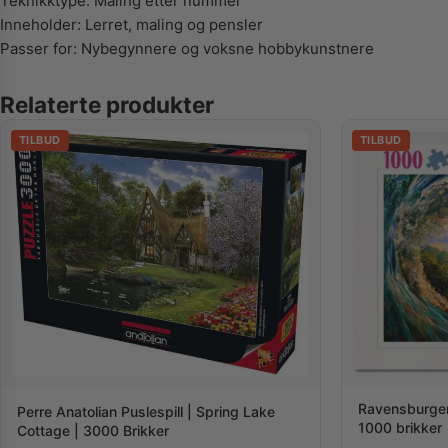
Teknikktype: Maling etter nummer
Inneholder: Lerret, maling og pensler
Passer for: Nybegynnere og voksne hobbykunstnere
Relaterte produkter
TILBUD
TILBUD
Ravensburger 
Perre Anatolian Puslespill | Spring Lake
1000 brikker
Cottage | 3000 Brikker