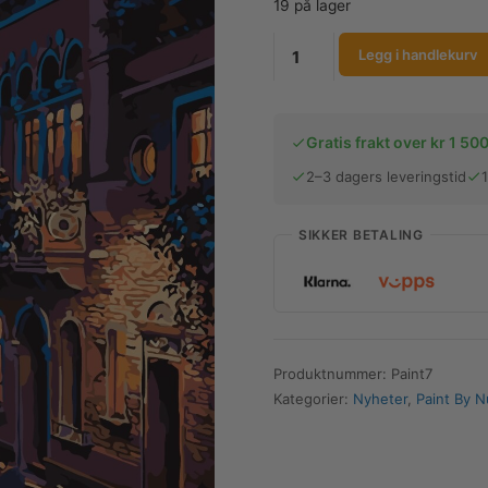
19 på lager
Paint
Legg i handlekurv
By
Numbers
-
Gratis frakt over kr 1 500
Kanalcruise
antall
2–3 dagers leveringstid
SIKKER BETALING
Produktnummer:
Paint7
Kategorier:
Nyheter
,
Paint By 