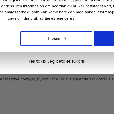
Meld deg på vårt nyhetsbrev og motta
gode tilbud og produktinformasjon fra
deler dessuten informasjon om hvordan du bruker nettstedet vårt,
og analysearbeid, som kan kombinere den med annen informasjon d
oss¢!
 inn gjennom din bruk av tjenestene deres.
sted, slik at du får et imponerende resultat uten tidligere erfari
Tilpass
Ja takk, jeg er med
 gang eller hobbyrom. Bylandskap kombinert med rolige vannspei
Nei takk! Jeg betaler fullpris
ersonlig veggdekorasjon.
iker kreative hobbyer, bymotiver eller avslappende aktiviteter.