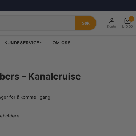
0
Søk
Konto
kr
0,00
KUNDESERVICE
OM OSS
bers – Kanalcruise
nde
enger for å komme i gang:
0.
beholdere