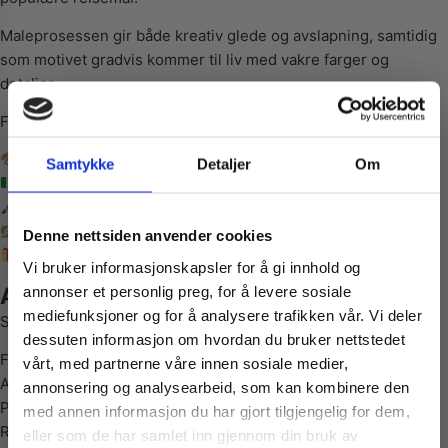
Maleprosessen gir både kreativ glede og avslapning, samtidig
som motivet gradvis kommer til liv med vakre farger og
detaljer.
Fordeler med Paint By Numbers:
Kreativ og avslappende hobby
Samtykke
Detaljer
Om
Stemningsfullt italiensk motiv
Enkel teknikk for nybegynnere og voksne
Vil du ha
Flott dekorasjon til hjemmet
Denne nettsiden anvender cookies
Perfekt gaveidé til kreative personer
Vi bruker informasjonskapsler for å gi innhold og
10% Rabatt?
Alt du trenger følger med
annonser et personlig preg, for å levere sosiale
mediefunksjoner og for å analysere trafikken vår. Vi deler
Settet inneholder alt du trenger for å starte maleprosjektet:
dessuten informasjon om hvordan du bruker nettstedet
Meld deg på vårt nyhetsbrev og motta
Ferdig oppmerket lerret
vårt, med partnerne våre innen sosiale medier,
gode tilbud og produktinformasjon fra
Akrylmaling i nummererte beholdere
annonsering og analysearbeid, som kan kombinere den
oss¢!
Pensler i ulike størrelser
med annen informasjon du har gjort tilgjengelig for dem,
Referanseark til motivet
eller som de har samlet inn gjennom din bruk av