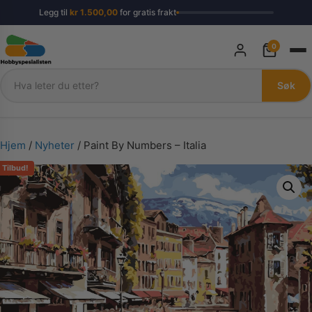
Legg til
kr
1.500,00
for gratis frakt
0
Søk
Søk
Hjem
/
Nyheter
/ Paint By Numbers – Italia
Tilbud!