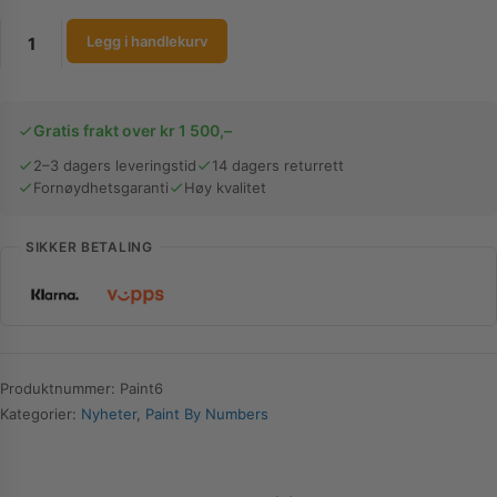
Paint
Legg i handlekurv
By
Numbers
-
Gratis frakt over kr 1 500,–
Italia
antall
2–3 dagers leveringstid
14 dagers returrett
Fornøydhetsgaranti
Høy kvalitet
SIKKER BETALING
Produktnummer:
Paint6
Kategorier:
Nyheter
,
Paint By Numbers