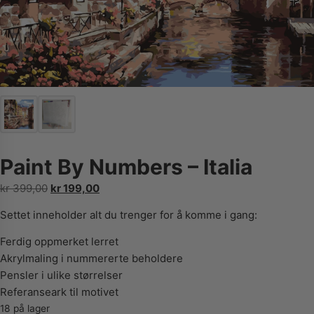
Paint By Numbers – Italia
Opprinnelig
Nåværende
kr
399,00
kr
199,00
pris
pris
Settet inneholder alt du trenger for å komme i gang:
var:
er:
kr 399,00.
kr 199,00.
Ferdig oppmerket lerret
Akrylmaling i nummererte beholdere
Pensler i ulike størrelser
Referanseark til motivet
18 på lager