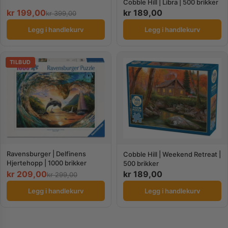
Cobble Hill | Libra | 500 brikker
kr
199,00
kr
189,00
kr
399,00
Legg i handlekurv
Legg i handlekurv
TILBUD
Ravensburger | Delfinens
Cobble Hill | Weekend Retreat |
Hjertehopp | 1000 brikker
500 brikker
kr
209,00
kr
189,00
kr
299,00
Legg i handlekurv
Legg i handlekurv