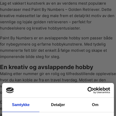
Lag et vakkert kunstverk av en av verdens mest populære
hunderaser med Paint By Numbers – Golden Retriever. Dette
kreative malesettet lar deg male frem et detaljrikt motiv av den
vennlige og lojale golden retrieveren – perfekt for
hundeelskere og kreative hobbyentusiaster.
Paint By Numbers er en avslappende hobby som passer både
for nybegynnere og erfarne hobbykunstnere. Med tydelig
nummererte felt blir det enkelt å følge motivet og skape et
imponerende bilde steg for steg.
En kreativ og avslappende hobby
Maling etter nummer gir en rolig og tilfredsstillende opplevelse
hvor du kan koble av fra en travel hverdag. Motivet av den
vakre golden retrieveren gjør maleprosessen ekstra hyggelig
og inspirerende.
Dette malesettet passer perfekt som hobbyaktivitet hjemme,
Samtykke
Detaljer
Om
enten du ønsker en kreativ kveld alene eller en morsom
aktivitet sammen med familie og venner.