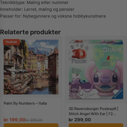
Teknikktype: Maling etter nummer
Inneholder: Lerret, maling og pensler
Passer for: Nybegynnere og voksne hobbykunstnere
Relaterte produkter
TILBUD
Paint By Numbers – Italia
3D Ravensburger Puslespill |
Stitch Angel With Ear | 72
Brikker
kr
199,00
kr
299,00
kr
399,00