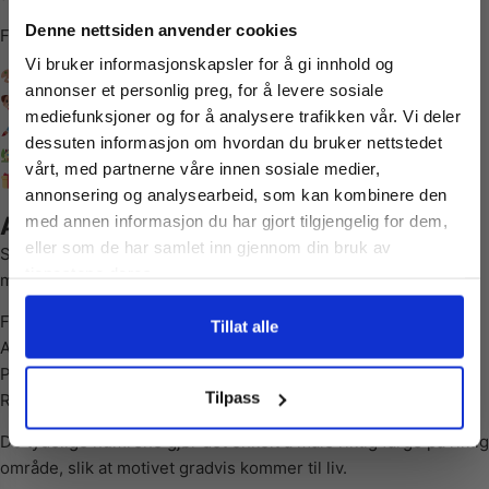
Vil du ha
Denne nettsiden anvender cookies
Fordeler med Paint By Numbers:
Vi bruker informasjonskapsler for å gi innhold og
Enkel og avslappende hobbyaktivitet
10% Rabatt?
annonser et personlig preg, for å levere sosiale
Detaljrikt motiv av en golden retriever
mediefunksjoner og for å analysere trafikken vår. Vi deler
Passer for både nybegynnere og voksne
dessuten informasjon om hvordan du bruker nettstedet
Meld deg på vårt nyhetsbrev og motta
Flott veggdekor når bildet er ferdig
vårt, med partnerne våre innen sosiale medier,
gode tilbud og produktinformasjon fra
Perfekt gave til hundeelskere
annonsering og analysearbeid, som kan kombinere den
oss¢!
Alt du trenger følger med
med annen informasjon du har gjort tilgjengelig for dem,
eller som de har samlet inn gjennom din bruk av
Settet inneholder alt du trenger for å komme i gang med
tjenestene deres.
maleprosjektet:
Ferdig oppmerket lerret
Ja takk, jeg er med
Tillat alle
Akrylmaling i nummererte beholdere
Pensler i ulike størrelser
Nei takk! Jeg betaler fullpris
Tilpass
Referanseark til motivet
De tydelige numrene gjør det enkelt å male riktig farge på riktig
område, slik at motivet gradvis kommer til liv.