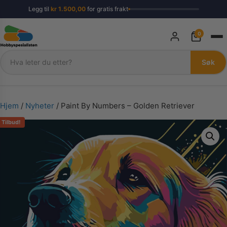
Legg til
kr
1.500,00
for gratis frakt
0
Søk
Søk
Hjem
/
Nyheter
/ Paint By Numbers – Golden Retriever
Tilbud!