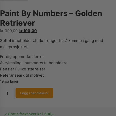
Paint By Numbers – Golden
Retriever
Opprinnelig
Nåværende
kr
399,00
kr
199,00
pris
pris
Settet inneholder alt du trenger for å komme i gang med
var:
er:
maleprosjektet:
kr 399,00.
kr 199,00.
Ferdig oppmerket lerret
Akrylmaling i nummererte beholdere
Pensler i ulike størrelser
Referanseark til motivet
19 på lager
Paint
Legg i handlekurv
By
Numbers
-
Gratis frakt over kr 1 500,–
Golden