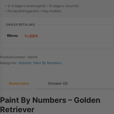
Retriever
2–3 dagers leveringstid
14 dagers returrett
Fornøydhetsgaranti
Høy kvalitet
antall
SIKKER BETALING
Produktnummer:
Paint9
Kategorier:
Nyheter
,
Paint By Numbers
Beskrivelse
Omtaler (0)
Paint By Numbers – Golden
Retriever