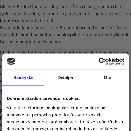
Motivet Berlin Quest tar deg med på en reise gjennom den
tyske hovedstaden, fylt med farger, symboler og karakterer i en
kreativ og humoristisk stil.
Fra kjente landemerker som Brandenburger Tor og TV-tårnet
til graffiti, kunst og kultur – puslespillet er en fargerik hyllest til
Berlins mangfold og livsglede.
Et ideelt valg for byelskere, kunstinteresserte og puslere som
setter pris på moderne og lekne motiver.
De mange detaljene og fargene gjør puslingen både
utfordrende og morsom – en opplevelse som holder deg
Samtykke
Detaljer
Om
engasjert fra første til siste brikke.
Tysk kvalitet og presisjon fra Heye
Vil du ha
Denne nettsiden anvender cookies
Heye er kjent for sin kunstneriske tilnærming, presise
Vi bruker informasjonskapsler for å gi innhold og
passform og førsteklasses produksjon, og alle puslespillene
10% Rabatt?
annonser et personlig preg, for å levere sosiale
produseres i Tyskland.
mediefunksjoner og for å analysere trafikken vår. Vi deler
Brikkene er laget av tykk, resirkulert papp med en matt,
dessuten informasjon om hvordan du bruker nettstedet