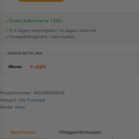
|
Berlin
Quest
Gratis frakt over kr 1 500,–
|
1000
2–3 dagers leveringstid
14 dagers returrett
Fornøydhetsgaranti
Høy kvalitet
brikker
antall
SIKKER BETALING
Produktnummer:
4001689299156
Kategori:
Alle Puslespill
Merke:
Heye
Beskrivelse
Tilleggsinformasjon