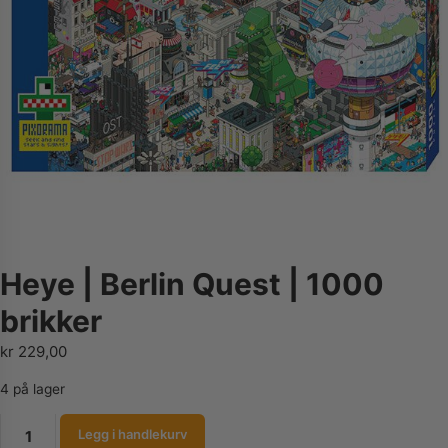
Heye | Berlin Quest | 1000
brikker
kr
229,00
4 på lager
Heye
Legg i handlekurv