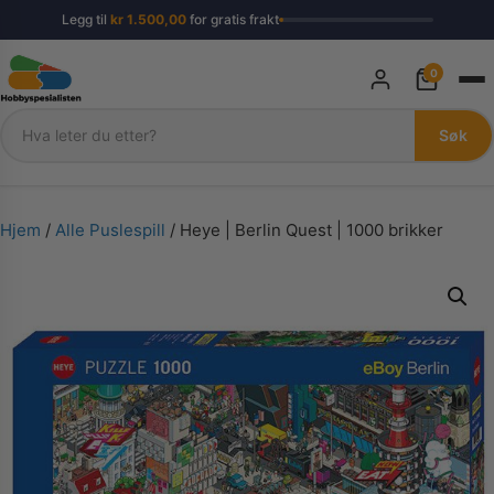
Legg til
kr
1.500,00
for gratis frakt
0
Søk
Søk
Hjem
/
Alle Puslespill
/ Heye | Berlin Quest | 1000 brikker