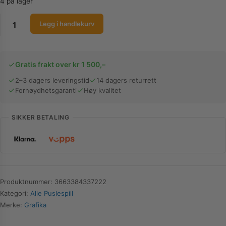
4 på lager
Grafika
Legg i handlekurv
Puslespill
|
The
Gratis frakt over kr 1 500,–
Year
the
2–3 dagers leveringstid
14 dagers returrett
Fornøydhetsgaranti
Høy kvalitet
Reindeer
Had
the
SIKKER BETALING
Flu
|
1000
Brikker
antall
Produktnummer:
3663384337222
Kategori:
Alle Puslespill
Merke:
Grafika