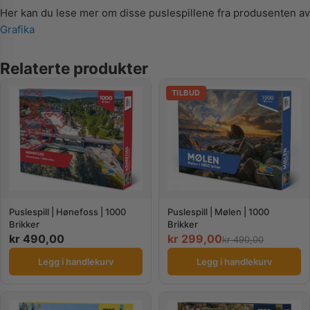
Her kan du lese mer om disse puslespillene fra produsenten av
Grafika
Relaterte produkter
TILBUD
Puslespill | Hønefoss | 1000
Puslespill | Mølen | 1000
Brikker
Brikker
kr
490,00
kr
299,00
kr
490,00
Legg i handlekurv
Legg i handlekurv