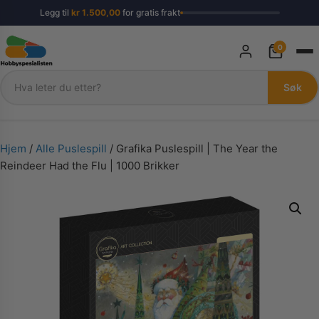
Legg til
kr
1.500,00
for gratis frakt
0
Søk
Søk
Hjem
/
Alle Puslespill
/ Grafika Puslespill | The Year the
Reindeer Had the Flu | 1000 Brikker