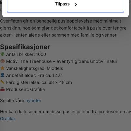
Nei takk! Jeg betaler fullpris
klar og detaljrik, slik at motivets nyanser og kontraster kommer
Tilpass
tydelig frem.
Overflaten gir en behagelig pusleopplevelse med minimalt
gjenskinn, noe som gjør det komfortabelt å pusle over lengre
økter – enten alene eller sammen med familie og venner.
Spesifikasjoner
Antall brikker: 1000
Motiv: The Treehouse – eventyrlig trehusmotiv i natur
Vanskelighetsgrad: Middels
Anbefalt alder: Fra ca. 12 år
Ferdig størrelse: ca. 68 x 48 cm
Produsent: Grafika
Se alle våre
nyheter
Her kan du lese mer om disse puslespillene fra produsenten av
Grafika