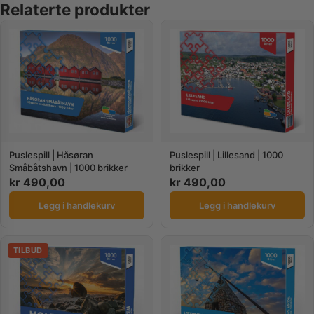
Relaterte produkter
Puslespill | Håsøran
Puslespill | Lillesand | 1000
Småbåtshavn | 1000 brikker
brikker
kr
490,00
kr
490,00
Legg i handlekurv
Legg i handlekurv
TILBUD