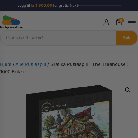
Legg til
kr
1.500,00
for gratis frakt
0
Søk
Søk
Hjem
/
Alle Puslespill
/ Grafika Puslespill | The Treehouse |
1000 Brikker