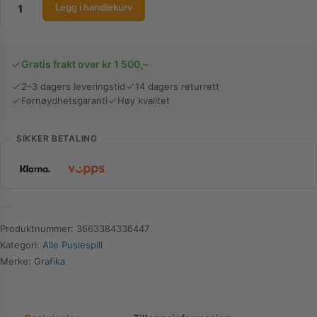
Grafika
Legg i handlekurv
Puslespill
|
The
Gratis frakt over kr 1 500,–
Treehouse
|
2–3 dagers leveringstid
14 dagers returrett
Fornøydhetsgaranti
Høy kvalitet
1000
Brikker
antall
SIKKER BETALING
Produktnummer:
3663384336447
Kategori:
Alle Puslespill
Merke:
Grafika