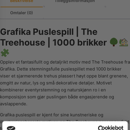
Beskrivelse
Tilleggsinformasjon
Omtaler (0)
Grafika Puslespill | The
Treehouse | 1000 brikker
Opplev et fantasifullt og detaljrikt motiv med The Treehouse fra
Grafika. Dette stemningsfulle puslespillet med 1000 brikker
viser et sjarmerende trehus plassert høyt oppe blant grenene,
omgitt av natur, lys og små dekorative detaljer. Motivet
kombinerer eventyrstemning og naturskjønn ro i en
komposisjon som gjør puslingen både engasjerende og
avslappende.
Grafika puslespill er kjent for sine kunstneriske og
illustrasjonsbaserte motiver, og The Treehouse passer perfekt
for deg som liker naturmotiv med fantasi og mange små