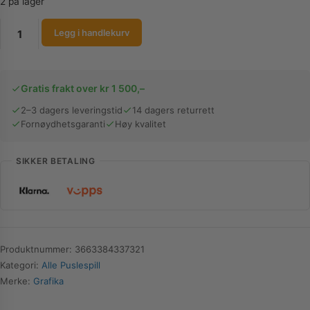
2 på lager
Grafika
Legg i handlekurv
Puslespill
|
François
Gratis frakt over kr 1 500,–
Ruyer
-
2–3 dagers leveringstid
14 dagers returrett
Fornøydhetsgaranti
Høy kvalitet
Witches'
Festival
at
SIKKER BETALING
the
Castle
|
1000
Brikker
Produktnummer:
3663384337321
antall
Kategori:
Alle Puslespill
Merke:
Grafika