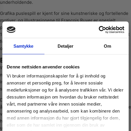
underholdende.
Grafika puslespill er kjent for sine kunstneriske og fortellende
motiver, og illustrasjonene til François Ruyer er spesielt
populære for sitt humoristiske og “busy scene”-preg. Med
1000 brikker får du en balansert utfordring som passer perfekt
for deg som liker puslespill med mange figurer og detaljer å
Samtykke
Detaljer
Om
oppdage.
Et livlig og humoristisk festivalmotiv
Vil du ha
Denne nettsiden anvender cookies
Witches’ Festival at the Castle byr på et rikt fargespill og et
mylder av karakterer i bevegelse. Slottet danner et
Vi bruker informasjonskapsler for å gi innhold og
10% Rabatt?
imponerende bakteppe, mens hekser, dekorasjoner og små
annonser et personlig preg, for å levere sosiale
scener gir variasjon i puslingen.
mediefunksjoner og for å analysere trafikken vår. Vi deler
dessuten informasjon om hvordan du bruker nettstedet
Meld deg på vårt nyhetsbrev og motta
De mange figurene og aktivitetene skaper naturlige seksjoner
vårt, med partnerne våre innen sosiale medier,
gode tilbud og produktinformasjon fra
å arbeide med, samtidig som motivet holder deg engasjert hele
annonsering og analysearbeid, som kan kombinere den
oss¢!
veien. Hver del av bildet inneholder små detaljer og
med annen informasjon du har gjort tilgjengelig for dem,
humoristiske situasjoner som gjør pusleprosessen ekstra
eller som de har samlet inn gjennom din bruk av
underholdende.