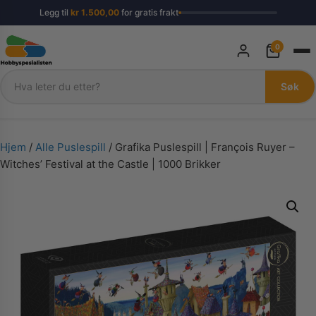
Legg til
kr
1.500,00
for gratis frakt
0
Søk
Søk
Hjem
/
Alle Puslespill
/ Grafika Puslespill | François Ruyer –
Witches’ Festival at the Castle | 1000 Brikker