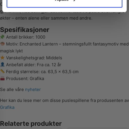
Overflaten gir en behagelig pusleopplevelse med minimalt
gjenskinn, noe som gjør det komfortabelt å pusle over lengre
økter – enten alene eller sammen med andre.
Spesifikasjoner
Antall brikker: 1000
Motiv: Enchanted Lantern – stemningsfullt fantasymotiv med
magisk lykt
Vanskelighetsgrad: Middels
Anbefalt alder: Fra ca. 12 år
Ferdig størrelse: ca. 63,5 x 63,5 cm
Produsent: Grafika
Se alle våre
nyheter
Her kan du lese mer om disse puslespillene fra produsenten av
Grafika
Relaterte produkter