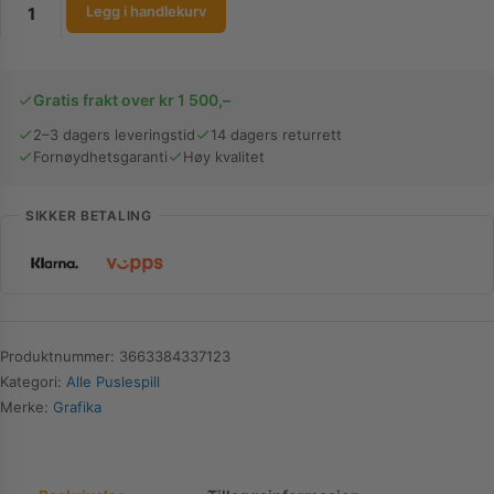
Grafika
Legg i handlekurv
Puslespill
|
Enchanted
Gratis frakt over kr 1 500,–
Lantern
|
2–3 dagers leveringstid
14 dagers returrett
Fornøydhetsgaranti
Høy kvalitet
1000
Brikker
antall
SIKKER BETALING
Produktnummer:
3663384337123
Kategori:
Alle Puslespill
Merke:
Grafika