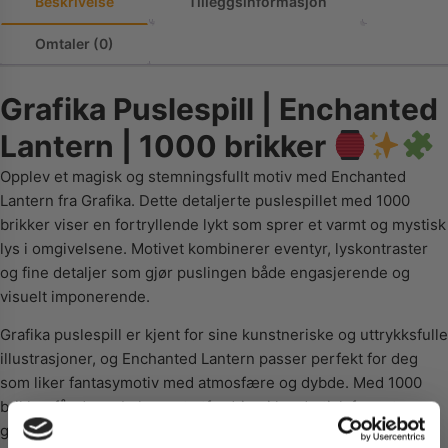
Beskrivelse
Tilleggsinformasjon
Omtaler (0)
Grafika Puslespill | Enchanted
Lantern | 1000 brikker
Opplev et magisk og stemningsfullt motiv med Enchanted
Lantern fra Grafika. Dette detaljerte puslespillet med 1000
brikker viser en fortryllende lykt som sprer et varmt og mystisk
lys i omgivelsene. Motivet kombinerer eventyr, lyskontraster
og fine detaljer som gjør puslingen både engasjerende og
visuelt imponerende.
Grafika puslespill er kjent for sine kunstneriske og uttrykksfulle
illustrasjoner, og Enchanted Lantern passer perfekt for deg
som liker fantasymotiv med atmosfære og dybde. Med 1000
brikker får du en balansert utfordring i kvadratisk format som
gir et dekorativt og harmonisk sluttresultat.