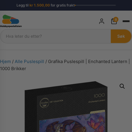
Legg til
kr
1.500,00
for gratis frakt
0
Søk
Søk
Hjem
/
Alle Puslespill
/ Grafika Puslespill | Enchanted Lantern |
1000 Brikker