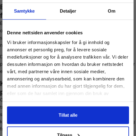
Et detaljrikt og stemningsfullt
Samtykke
Detaljer
Om
fantasymotiv
Enchanted Lantern byr på et vakkert samspill mellom mørke
Vil du ha
omgivelser og det varme lyset fra lykten. Kontrastene mellom
Denne nettsiden anvender cookies
skygger og glødende detaljer skaper dybde i motivet og gir
Vi bruker informasjonskapsler for å gi innhold og
naturlige seksjoner å arbeide med.
10% Rabatt?
annonser et personlig preg, for å levere sosiale
De små dekorative elementene og lysrefleksjonene holder
mediefunksjoner og for å analysere trafikken vår. Vi deler
puslingen spennende hele veien. Dette er et puslespill som gir
dessuten informasjon om hvordan du bruker nettstedet
Meld deg på vårt nyhetsbrev og motta
en nesten eventyrlig følelse når det er ferdig lagt.
vårt, med partnerne våre innen sosiale medier,
gode tilbud og produktinformasjon fra
annonsering og analysearbeid, som kan kombinere den
oss¢!
Kvalitet og pusleopplevelse med Grafika
med annen informasjon du har gjort tilgjengelig for dem,
puslespill
eller som de har samlet inn gjennom din bruk av
Grafika leverer solide brikker med presis passform og høy
tjenestene deres.
trykkvalitet. Brikkene er laget av slitesterk kartong som gir
stabilitet og god flyt under puslingen. Fargegjengivelsen er
Ja takk, jeg er med
Tillat alle
klar og detaljrik, slik at motivets lys og nyanser kommer tydelig
frem.
Nei takk! Jeg betaler fullpris
Tilpass