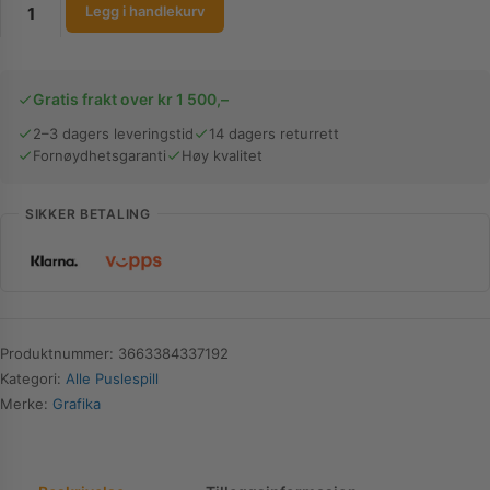
Grafika
Legg i handlekurv
Puslespill
|
Christmas
Gratis frakt over kr 1 500,–
Spirit
|
2–3 dagers leveringstid
14 dagers returrett
Fornøydhetsgaranti
Høy kvalitet
1000
Brikker
antall
SIKKER BETALING
Produktnummer:
3663384337192
Kategori:
Alle Puslespill
Merke:
Grafika