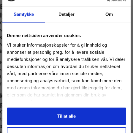
Et detaljrikt julemotiv fylt med varme og
lys
Samtykke
Detaljer
Om
Christmas Spirit byr på en harmonisk kombinasjon av dype
vintertoner og varme lysnyanser fra juledekorasjoner, vinduer
Vil du ha
Denne nettsiden anvender cookies
eller stearinlys. Små detaljer i bakgrunn og forgrunn gir
variasjon i puslingen, samtidig som helheten fremstår lun og
Vi bruker informasjonskapsler for å gi innhold og
10% Rabatt?
innbydende.
annonser et personlig preg, for å levere sosiale
mediefunksjoner og for å analysere trafikken vår. Vi deler
Kontrastene mellom mørke vinterpartier og glitrende julelys
dessuten informasjon om hvordan du bruker nettstedet
Meld deg på vårt nyhetsbrev og motta
skaper naturlige soner å jobbe med. Dette gjør puslespillet
vårt, med partnerne våre innen sosiale medier,
gode tilbud og produktinformasjon fra
både strukturert og spennende å legge, samtidig som det
annonsering og analysearbeid, som kan kombinere den
oss¢!
ferdige motivet gir en ekte følelse av jul.
med annen informasjon du har gjort tilgjengelig for dem,
Kvalitet og pusleopplevelse med Grafika
eller som de har samlet inn gjennom din bruk av
tjenestene deres.
puslespill
Grafika leverer solide brikker med presis passform og høy
Ja takk, jeg er med
Tillat alle
trykkvalitet. Brikkene er laget av slitesterk kartong som gir
stabilitet og god flyt under puslingen. Fargegjengivelsen er