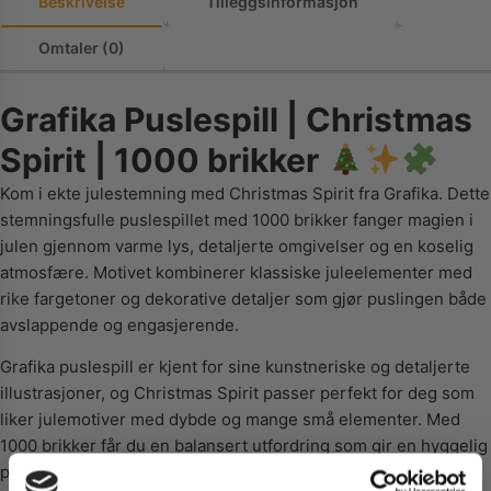
Beskrivelse
Tilleggsinformasjon
Omtaler (0)
Grafika Puslespill | Christmas
Spirit | 1000 brikker
Kom i ekte julestemning med Christmas Spirit fra Grafika. Dette
stemningsfulle puslespillet med 1000 brikker fanger magien i
julen gjennom varme lys, detaljerte omgivelser og en koselig
atmosfære. Motivet kombinerer klassiske juleelementer med
rike fargetoner og dekorative detaljer som gjør puslingen både
avslappende og engasjerende.
Grafika puslespill er kjent for sine kunstneriske og detaljerte
illustrasjoner, og Christmas Spirit passer perfekt for deg som
liker julemotiver med dybde og mange små elementer. Med
1000 brikker får du en balansert utfordring som gir en hyggelig
pusleopplevelse gjennom hele adventstiden.