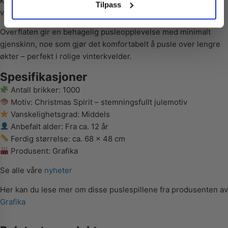
klar og detaljrik, slik at julemotivets kontraster og stemning
Nei takk! Jeg betaler fullpris
Tilpass
virkelig kommer til sin rett.
Overflaten gir en behagelig pusleopplevelse med minimalt
gjenskinn, noe som gjør det komfortabelt å pusle over lengre
økter – perfekt i rolige vinterkvelder.
Spesifikasjoner
Antall brikker: 1000
Motiv: Christmas Spirit – stemningsfullt julemotiv
Vanskelighetsgrad: Middels
Anbefalt alder: Fra ca. 12 år
Ferdig størrelse: ca. 68 x 48 cm
Produsent: Grafika
Se alle våre
nyheter
Her kan du lese mer om disse puslespillene fra produsenten av
Grafika