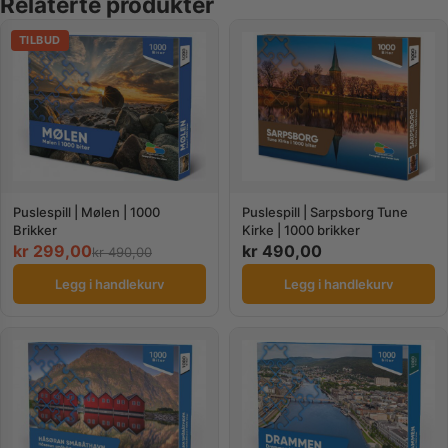
Relaterte produkter
TILBUD
Puslespill | Mølen | 1000
Puslespill | Sarpsborg Tune
Brikker
Kirke | 1000 brikker
kr
299,00
kr
490,00
kr
490,00
Legg i handlekurv
Legg i handlekurv