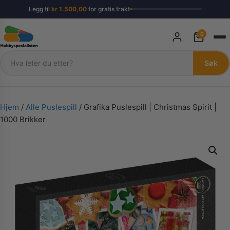
Legg til
kr
1.500,00
for gratis frakt
0
Søk
Søk
Hjem
/
Alle Puslespill
/ Grafika Puslespill | Christmas Spirit |
1000 Brikker