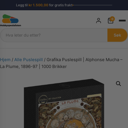
Legg til
kr
1.500,00
for gratis frakt
0
Søk
Søk
Hjem
/
Alle Puslespill
/ Grafika Puslespill | Alphonse Mucha –
La Plume, 1896-97 | 1000 Brikker