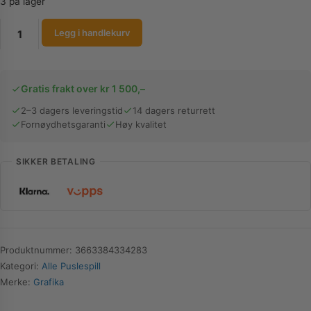
3 på lager
Grafika
Legg i handlekurv
Puslespill
|
Alphonse
Gratis frakt over kr 1 500,–
Mucha
-
2–3 dagers leveringstid
14 dagers returrett
Fornøydhetsgaranti
Høy kvalitet
La
Plume,
1896-
SIKKER BETALING
97
|
1000
Brikker
antall
Produktnummer:
3663384334283
Kategori:
Alle Puslespill
Merke:
Grafika