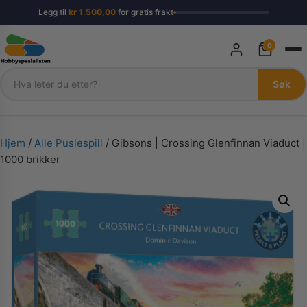
Legg til
kr
1.500,00
for gratis frakt
0
Søk
Søk
Hjem
/
Alle Puslespill
/ Gibsons | Crossing Glenfinnan Viaduct |
1000 brikker