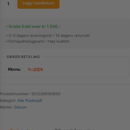
Gibsons
Legg i handlekurv
|
Crossing
Glenfinnan
Gratis frakt over kr 1 500,–
Viaduct
|
2–3 dagers leveringstid
14 dagers returrett
Fornøydhetsgaranti
Høy kvalitet
1000
brikker
antall
SIKKER BETALING
Produktnummer:
5012269163650
Kategori:
Alle Puslespill
Merke:
Gibson