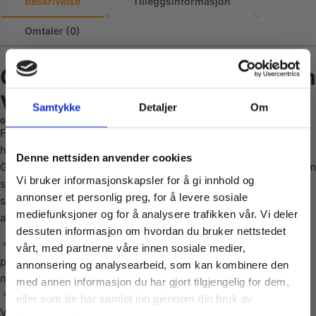
Beskrivelse
Tilleggsinformasjon
Omtaler (0)
Gibsons | Crossing Glenfinnan
Viaduct | 1000 brikker
Samtykke
Detaljer
Om
Gibsons puslespill med motiv av Crossing Glenfinnan Viaduct
Fordyp deg i den majestetiske skjønnheten til det skotske
Vil du ha
høylandet med dette puslespillet — motivet Crossing
Denne nettsiden anvender cookies
Glenfinnan Viaduct fanger den ikoniske jernbaneviadukten som
Vi bruker informasjonskapsler for å gi innhold og
slynger seg gjennom dramatiske landskap med et damptog
10% Rabatt?
annonser et personlig preg, for å levere sosiale
som passerer over buene, omgitt av fjell, innsjøer og historisk
mediefunksjoner og for å analysere trafikken vår. Vi deler
arkitektur.
dessuten informasjon om hvordan du bruker nettstedet
Meld deg på vårt nyhetsbrev og motta
1000 brikker – Passer godt for erfarne og entusiastiske
vårt, med partnerne våre innen sosiale medier,
gode tilbud og produktinformasjon fra
puslere som vil ha mange timer med konsentrasjon og
annonsering og analysearbeid, som kan kombinere den
oss¢!
mestring.
med annen informasjon du har gjort tilgjengelig for dem,
Storslått landskaps‑ & togmotiv – Den kjente Glenfinnan
eller som de har samlet inn gjennom din bruk av
Viaduct, bygget i 1897–1901 og kjent fra film og kulturarv.
tjenestene deres.