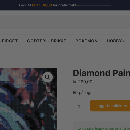
Legg til
kr
1.500,00
for gratis frakt
-FIDGET
GODTERI - DRIKKE
POKEMON
HOBBY
Diamond Pain
kr
299,00
50 på lager
Diamond
Legg i handlekurv
Painting
-
Tiger
Gratis frakt over kr 1 500