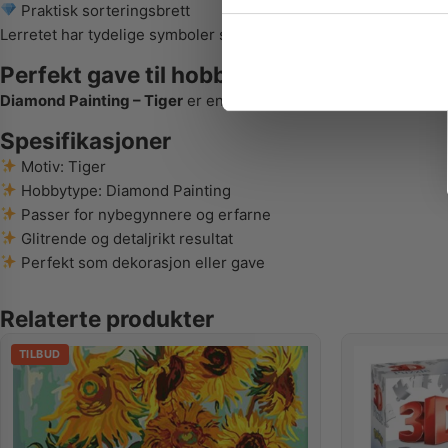
Praktisk sorteringsbrett
Lerretet har tydelige symboler som gjør det enkelt å følge møn
Perfekt gave til hobby- og dyreelskere
Diamond Painting – Tiger
er en flott gaveidé til alle som like
Spesifikasjoner
Motiv: Tiger
Hobbytype: Diamond Painting
Passer for nybegynnere og erfarne
Glitrende og detaljrikt resultat
Perfekt som dekorasjon eller gave
Relaterte produkter
TILBUD