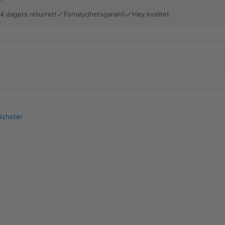
14 dagers returrett
Fornøydhetsgaranti
Høy kvalitet
Nyheter