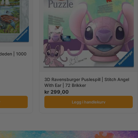
ededen | 1000
3D Ravensburger Puslespill | Stitch Angel
With Ear | 72 Brikker
kr
299,00
v
Legg i handlekurv