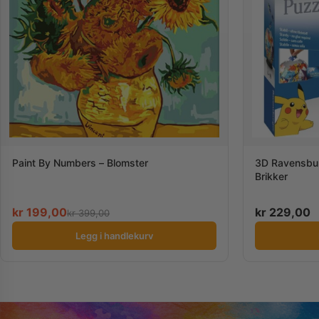
Paint By Numbers – Blomster
3D Ravensbur
Brikker
kr
199,00
kr
229,00
kr
399,00
Legg i handlekurv