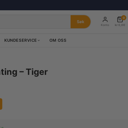
0
Søk
Konto
kr
0,00
KUNDESERVICE
OM OSS
ting – Tiger
,–