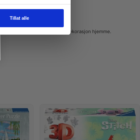
Tillat alle
ket kan rammes inn og brukes som dekorasjon hjemme.