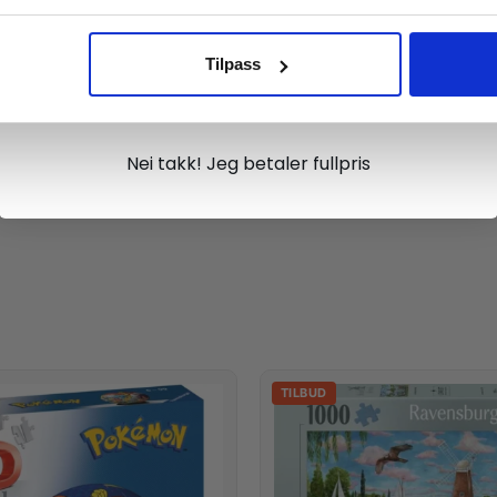
steret og plassere steinene korrekt.
Tilpass
Ja takk, jeg er med
r kreative aktiviteter, dyr og håndarbeid. Det ferdige kunstver
Nei takk! Jeg betaler fullpris
TILBUD