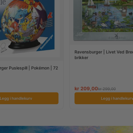
Ravensburger | Livet Ved Br
brikker
ger Puslespill | Pokémon | 72
kr
209,00
kr
299,00
Legg i handlekurv
Legg i handlekur