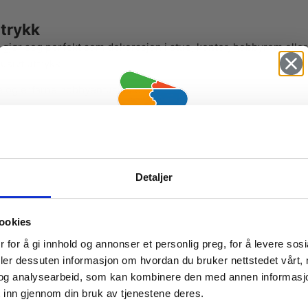
ttrykk
et gjør seg perfekt som dekorasjon i stue, kontor, hobbyrom ell
sivt uttrykk.
 og erfarne hobbyentusiaster.
som gir mange timer med kreativ hygge. Den repetitive plasserin
Vil du ha
nde.
Detaljer
10% Rabatt?
ookies
Meld deg på vårt nyhetsbrev og motta
 for å gi innhold og annonser et personlig preg, for å levere sos
gode tilbud og produktinformasjon fra
deler dessuten informasjon om hvordan du bruker nettstedet vårt,
og analysearbeid, som kan kombinere den med annen informasjon d
oss¢!
 inn gjennom din bruk av tjenestene deres.