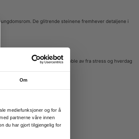
er ungdomsrom. De glitrende steinene fremhever detaljene i
gen av steinene hjelper deg å koble av fra stress og hverdag
Om
iale mediefunksjoner og for å
 med partnerne våre innen
u har gjort tilgjengelig for