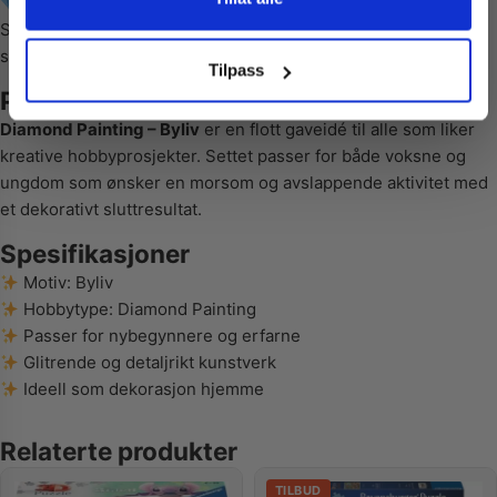
Praktisk sorteringsbrett
Symbolene på lerretet gjør det enkelt å følge mønsteret, noe
som passer både nybegynnere og erfarne hobbyentusiaster.
Nei takk! Jeg betaler fullpris
Tilpass
Perfekt gave til kreative hobbyelskere
Diamond Painting – Byliv
er en flott gaveidé til alle som liker
kreative hobbyprosjekter. Settet passer for både voksne og
ungdom som ønsker en morsom og avslappende aktivitet med
et dekorativt sluttresultat.
Spesifikasjoner
Motiv: Byliv
Hobbytype: Diamond Painting
Passer for nybegynnere og erfarne
Glitrende og detaljrikt kunstverk
Ideell som dekorasjon hjemme
Relaterte produkter
TILBUD