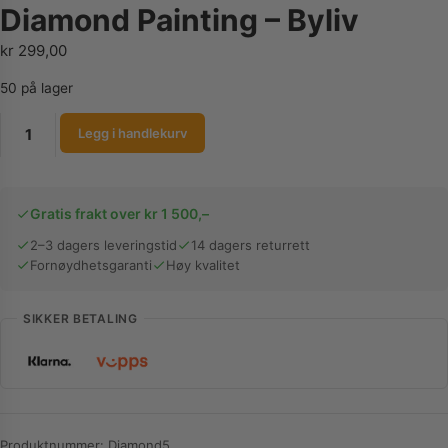
Diamond Painting – Byliv
kr
299,00
50 på lager
Diamond
Legg i handlekurv
Painting
-
Byliv
Gratis frakt over kr 1 500,–
antall
2–3 dagers leveringstid
14 dagers returrett
Fornøydhetsgaranti
Høy kvalitet
SIKKER BETALING
Produktnummer:
Diamond5