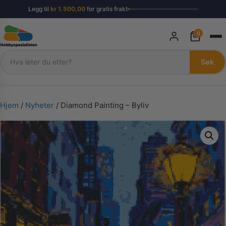
Legg til
kr
1.500,00
for gratis frakt
0
Søk
Søk
Hjem
/
Nyheter
/ Diamond Painting – Byliv