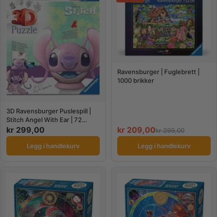
Ravensburger | Fuglebrett |
1000 brikker
3D Ravensburger Puslespill |
Stitch Angel With Ear | 72
Brikker
kr
299,00
kr
209,00
kr
299,00
Legg i handlekurv
Legg i handlekurv