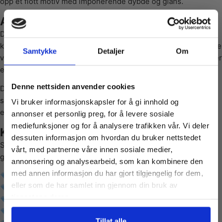
opp et flott motiv med imponerende dybde og glans.
Avslappende hobby med flott resultat
Dette diamond painting-settet gir mange timer med rolig og
kreativ underholdning. Den repetitive plasseringen av steinene
Samtykke
Detaljer
Om
virker avslappende og gjør hobbyen perfekt for å koble av etter
en travel dag.
Vil du ha
Denne nettsiden anvender cookies
Det urbane bylivsmotivet passer perfekt som dekorasjon i
stue, kontor, hobbyrom eller soverom, og gir et moderne og
Vi bruker informasjonskapsler for å gi innhold og
10% Rabatt?
elegant preg til interiøret.
annonser et personlig preg, for å levere sosiale
mediefunksjoner og for å analysere trafikken vår. Vi deler
Komplett diamond painting-sett
dessuten informasjon om hvordan du bruker nettstedet
Meld deg på vårt nyhetsbrev og motta
Settet inneholder alt du trenger for å starte prosjektet med én
vårt, med partnerne våre innen sosiale medier,
gode tilbud og produktinformasjon fra
gang:
annonsering og analysearbeid, som kan kombinere den
oss¢!
med annen informasjon du har gjort tilgjengelig for dem,
Selvklebende lerret med trykket bylivmotiv
eller som de har samlet inn gjennom din bruk av
Fargede diamantsteiner
tjenestene deres.
Diamond painting-penn
Vokspute
Ja takk, jeg er med
Tillat alle