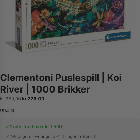
Clementoni Puslespill | Koi
River | 1000 Brikker
Opprinnelig
Nåværende
kr
289,00
kr
229,00
pris
pris
Utsolgt
var:
er:
kr 289,00.
kr 229,00.
Gratis frakt over kr 1 500,–
2–3 dagers leveringstid
14 dagers returrett