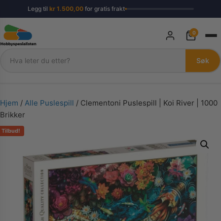
Legg til
kr
1.500,00
for gratis frakt
0
Søk
Søk
Hjem
/
Alle Puslespill
/ Clementoni Puslespill | Koi River | 1000
Brikker
Tilbud!