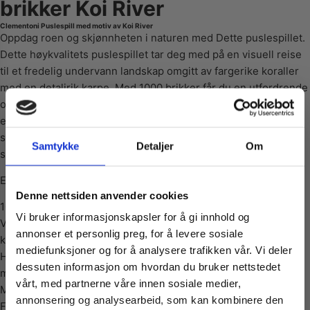
brikker Koi River
Clementoni Puslespill med motiv av Koi River
Oppdag roen og skjønnheten i naturen med Dette puslespillet.
Dette høykvalitets puslespillet tar deg med på en visuell reise
til et fredelig undervann landskap omgitt av fargerike koraller
med en detaljrik karpe. Med 1000 brikker får du en utfordrende
og engasjerende puslespillopplevelse, perfekt for både
erfarne puslespillentusiaster og de som ønsker å utfordre seg
selv. Hver bit er laget med presisjon og gir en flott,
Samtykke
Detaljer
Om
sammenhengende opplevelse når motivet fullføres.
Egenskaper:
Vil du ha
Denne nettsiden anvender cookies
1000 brikker – for en utfordrende og givende opplevelse
Vi bruker informasjonskapsler for å gi innhold og
Vibrant og detaljerte bilder – perfekt for å skape et vakkert
10% Rabatt?
annonser et personlig preg, for å levere sosiale
kunstverk
mediefunksjoner og for å analysere trafikken vår. Vi deler
Høy kvalitet – hver brikke er laget av solid og slitesterkt
dessuten informasjon om hvordan du bruker nettstedet
Meld deg på vårt nyhetsbrev og motta
materiale
vårt, med partnerne våre innen sosiale medier,
gode tilbud og produktinformasjon fra
Miljøvennlig – produsert med respekt for miljøet
annonsering og analysearbeid, som kan kombinere den
Fullfør det imponerende bildet av det speilblanke vannet og
oss¢!