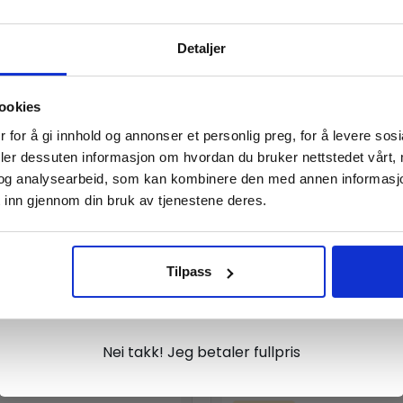
Vil du ha
ngdom som liker puslespill, miniatyrbygging eller fantasy-inspi
Detaljer
10% Rabatt?
ookies
Meld deg på vårt nyhetsbrev og motta
 for å gi innhold og annonser et personlig preg, for å levere sos
gode tilbud og produktinformasjon fra
deler dessuten informasjon om hvordan du bruker nettstedet vårt,
og analysearbeid, som kan kombinere den med annen informasjon d
oss¢!
 inn gjennom din bruk av tjenestene deres.
Tilpass
Ja takk, jeg er med
erende sluttresultat. Med stemningsfullt design, mange detal
Nei takk! Jeg betaler fullpris