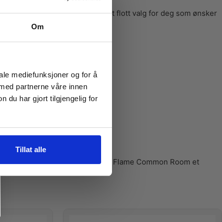
rerte prosjekter. Det er også et flott valg for deg som ønsker
Om
iale mediefunksjoner og for å
 med partnerne våre innen
u har gjort tilgjengelig for
Tillat alle
jer og høy kvalitet fra CuteBee er Flame Common Room et