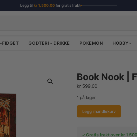
Legg til
kr
1.500,00
for gratis frakt
-FIDGET
GODTERI - DRIKKE
POKEMON
HOBBY
Book Nook |
kr
599,00
1 på lager
Book
Legg i handlekurv
Nook
|
Flame
Gratis frakt over kr 1 500