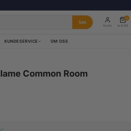
0
Søk
Konto
kr
0,00
KUNDESERVICE
OM OSS
 Flame Common Room
,–