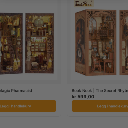
Magic Pharmacist
Book Nook | The Secret Rhyt
kr
599,00
Legg i handlekurv
Legg i handlekur