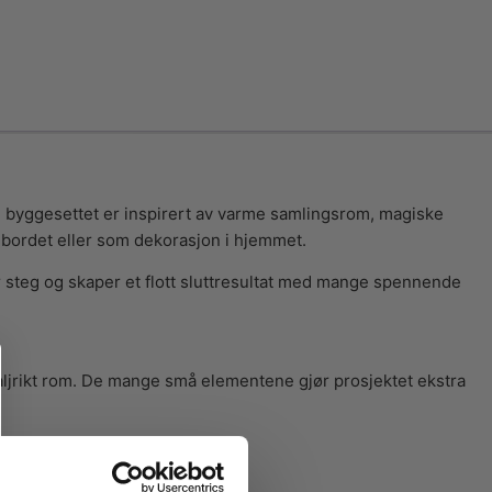
 byggesettet er inspirert av varme samlingsrom, magiske
ebordet eller som dekorasjon i hjemmet.
r steg og skaper et flott sluttresultat med mange spennende
jrikt rom. De mange små elementene gjør prosjektet ekstra