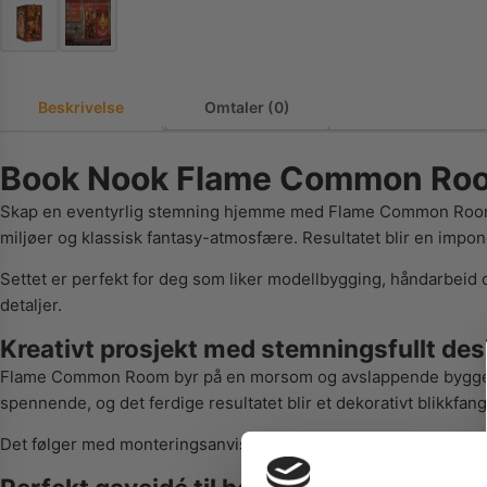
Beskrivelse
Omtaler (0)
Book Nook Flame Common Room
Skap en eventyrlig stemning hjemme med Flame Common Room, et
miljøer og klassisk fantasy-atmosfære. Resultatet blir en impo
Settet er perfekt for deg som liker modellbygging, håndarbeid 
detaljer.
Kreativt prosjekt med stemningsfullt des
Flame Common Room byr på en morsom og avslappende byggeoppl
spennende, og det ferdige resultatet blir et dekorativt blikkfang
Det følger med monteringsanvisning på engelsk, slik at du enkelt