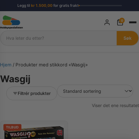
Legg til
kr
1.500,00
for gratis frakt
0
Søk
Søk
Hjem
/ Produkter med stikkord «Wasgij»
Wasgij
Filtrér produkter
Viser det ene resultatet
TILBUD