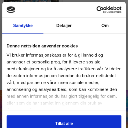
Samtykke
Detaljer
Om
Vil du ha
Wasgij Original 42 | Rule the
Denne nettsiden anvender cookies
Runway! | 1000 brikker
kr
199,00
Vi bruker informasjonskapsler for å gi innhold og
kr
379,00
10% Rabatt?
annonser et personlig preg, for å levere sosiale
Legg i handlekurv
mediefunksjoner og for å analysere trafikken vår. Vi deler
dessuten informasjon om hvordan du bruker nettstedet
Meld deg på vårt nyhetsbrev og motta
vårt, med partnerne våre innen sosiale medier,
gode tilbud og produktinformasjon fra
annonsering og analysearbeid, som kan kombinere den
oss¢!
med annen informasjon du har gjort tilgjengelig for dem,
eller som de har samlet inn gjennom din bruk av
tjenestene deres.
Ja takk, jeg er med
Tillat alle