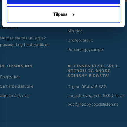
Nei takk! Jeg betaler fullpris
Tilpass
SNARVEIER
Min side
Norges største utvalg av
Ordreoversikt
puslespill og hobbyartikler.
Personopplysninger
INFORMASJON
ALT INNEN PUSLESPILL,
NEEDOH OG ANDRE
SQUISHY FIDGETS!
Salgsvilkår
Samarbeidsavtale
Org.nr: 994 415 882
Spørsmål & svar
Langebruvegen 9, 6800 Førde
post@hobbyspesialisten.no