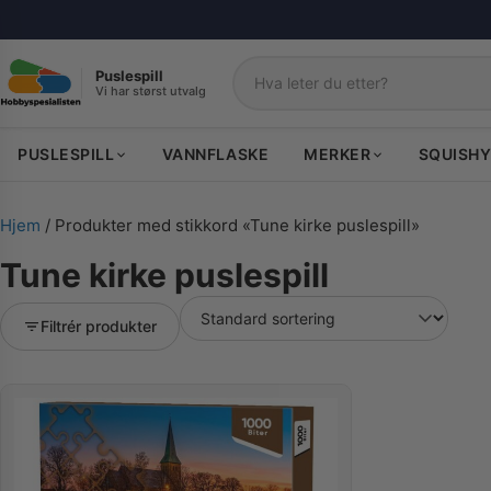
Puslespill
Vi har størst utvalg
Søk
PUSLESPILL
VANNFLASKE
MERKER
SQUISHY
Hjem
/ Produkter med stikkord «Tune kirke puslespill»
Tune kirke puslespill
Filtrér produkter