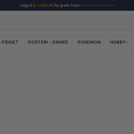
Legg til
kr
1.500,00
for gratis frakt
-FIDGET
GODTERI - DRIKKE
POKEMON
HOBBY