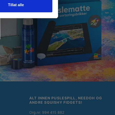
Tillat alle
ALT INNEN PUSLESPILL, NEEDOH OG
ANDRE SQUISHY FIDGETS!
Org.nr: 994 415 882