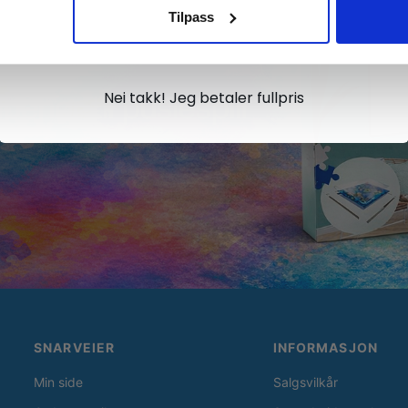
Tilpass
Ja takk, jeg er med
Nei takk! Jeg betaler fullpris
SNARVEIER
INFORMASJON
Min side
Salgsvilkår