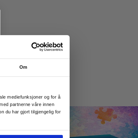
Om
iale mediefunksjoner og for å
 med partnerne våre innen
u har gjort tilgjengelig for