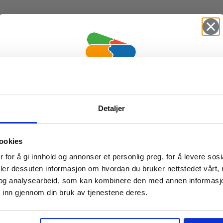
Vil du ha
Detaljer
10% Rabatt?
ookies
Meld deg på vårt nyhetsbrev og motta
 for å gi innhold og annonser et personlig preg, for å levere sos
gode tilbud og produktinformasjon fra
deler dessuten informasjon om hvordan du bruker nettstedet vårt,
og analysearbeid, som kan kombinere den med annen informasjon d
oss¢!
 inn gjennom din bruk av tjenestene deres.