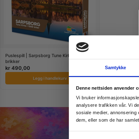
Puslespill | Sarpsborg Tune Kirke | 1000
brikker
kr
490,00
Samtykke
Legg i handlekurv
Denne nettsiden anvender c
Vi bruker informasjonskapsler
analysere trafikken vår. Vi 
sosiale medier, annonsering 
dem, eller som de har samlet