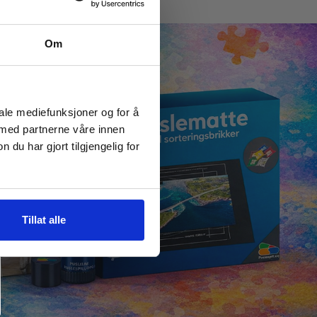
Om
iale mediefunksjoner og for å
 med partnerne våre innen
u har gjort tilgjengelig for
Tillat alle