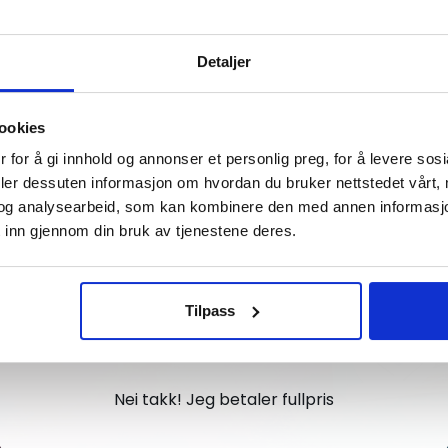
Vil du ha
Detaljer
10% Rabatt?
ookies
Meld deg på vårt nyhetsbrev og motta
 for å gi innhold og annonser et personlig preg, for å levere sos
gode tilbud og produktinformasjon fra
deler dessuten informasjon om hvordan du bruker nettstedet vårt,
og analysearbeid, som kan kombinere den med annen informasjon d
oss¢!
 inn gjennom din bruk av tjenestene deres.
Tilpass
Ja takk, jeg er med
Nei takk! Jeg betaler fullpris