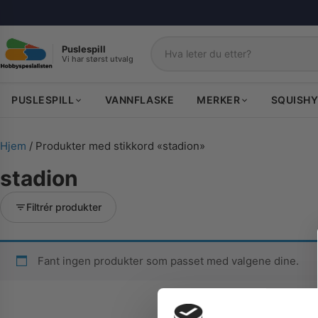
Puslespill
Vi har størst utvalg
Søk
PUSLESPILL
VANNFLASKE
MERKER
SQUISHY
Hjem
/ Produkter med stikkord «stadion»
stadion
Filtrér produkter
Fant ingen produkter som passet med valgene dine.