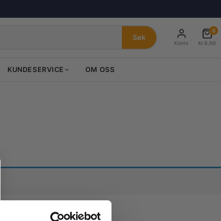
0
Søk
Konto
kr
0,00
KUNDESERVICE
OM OSS