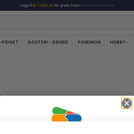
Legg til
kr
1.500,00
for gratis frakt
-FIDGET
GODTERI - DRIKKE
POKEMON
HOBBY