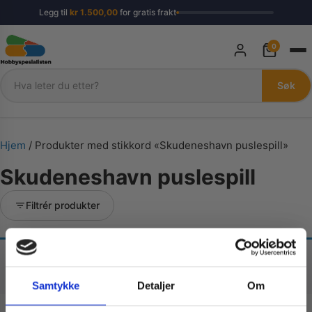
Legg til
kr
1.500,00
for gratis frakt
0
Søk
Søk
Hjem
/ Produkter med stikkord «Skudeneshavn puslespill»
Skudeneshavn puslespill
Filtrér produkter
Fant ingen produkter som passet med valgene
dine.
Samtykke
Detaljer
Om