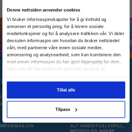
Vil du ha
Denne nettsiden anvender cookies
Vi bruker informasjonskapsler for å gi innhold og
10% Rabatt?
annonser et personlig preg, for å levere sosiale
mediefunksjoner og for å analysere trafikken vår. Vi deler
dessuten informasjon om hvordan du bruker nettstedet
Meld deg på vårt nyhetsbrev og motta
vårt, med partnerne våre innen sosiale medier,
gode tilbud og produktinformasjon fra
annonsering og analysearbeid, som kan kombinere den
oss¢!
med annen informasjon du har gjort tilgjengelig for dem,
eller som de har samlet inn gjennom din bruk av
tjenestene deres.
SNARVEIER
Ja takk, jeg er med
Min side
Tillat alle
Norges største utvalg av
Ordreoversikt
puslespill og hobbyartikler.
Nei takk! Jeg betaler fullpris
Personopplysninger
Tilpass
INFORMASJON
ALT INNEN PUSLESPILL,
NEEDOH OG ANDRE