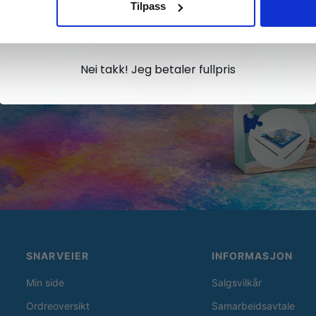
Tilpass
Ja takk, jeg er med
Nei takk! Jeg betaler fullpris
SNARVEIER
INFORMASJON
Min side
Salgsvilkår
Ordreoversikt
Samarbeidsavtale