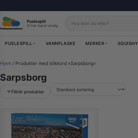
Puslespill
Vi har størst utvalg
Søk
PUSLESPILL
VANNFLASKE
MERKER
SQUISHY
Hjem
/ Produkter med stikkord «Sarpsborg»
Sarpsborg
Filtrér produkter