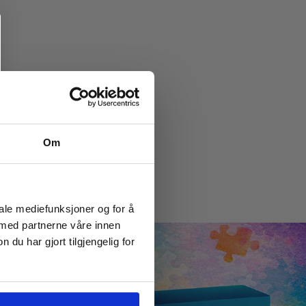
Om
iale mediefunksjoner og for å
 med partnerne våre innen
u har gjort tilgjengelig for