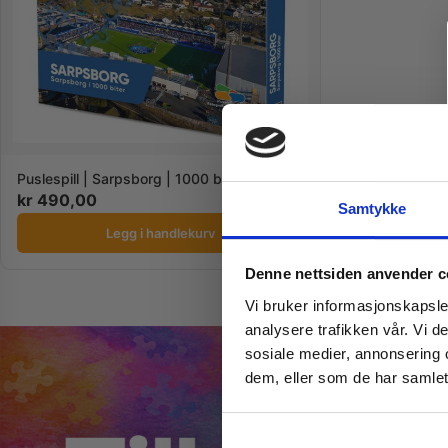
Puslespill | Sarpsborg | 1000 brikker
kr
490,00
Samtykke
Legg i handlekurv
Denne nettsiden anvender c
Vi bruker informasjonskapsler
analysere trafikken vår. Vi 
sosiale medier, annonsering 
dem, eller som de har samlet