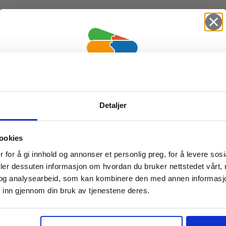
Vil du ha
Detaljer
10% Rabatt?
ookies
Meld deg på vårt nyhetsbrev og motta
 for å gi innhold og annonser et personlig preg, for å levere sos
gode tilbud og produktinformasjon fra
deler dessuten informasjon om hvordan du bruker nettstedet vårt,
og analysearbeid, som kan kombinere den med annen informasjon d
oss¢!
 inn gjennom din bruk av tjenestene deres.