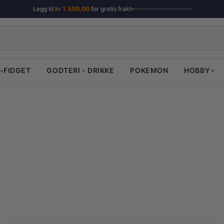
Legg til
kr
1.500,00
for gratis frakt
-FIDGET
GODTERI - DRIKKE
POKEMON
HOBBY