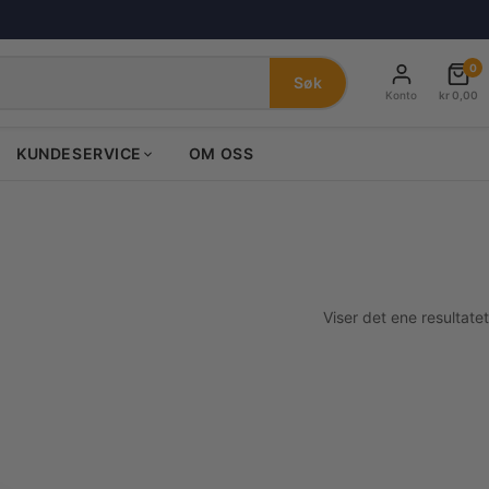
0
Søk
Konto
kr
0,00
KUNDESERVICE
OM OSS
Viser det ene resultatet