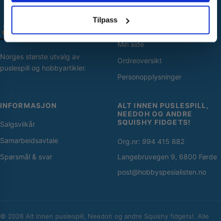
Nei takk! Jeg betaler fullpris
Tilpass
SNARVEIER
Min side
Norges største utvalg av
Ordreoversikt
puslespill og hobbyartikler.
Personopplysninger
INFORMASJON
ALT INNEN PUSLESPILL,
NEEDOH OG ANDRE
SQUISHY FIDGETS!
Salgsvilkår
Samarbeidsavtale
Org.nr: 994 415 882
Spørsmål & svar
Langebruvegen 9, 6800 Førde
post@hobbyspesialisten.no
© 2026 Alt innen puslespill, Needoh og andre Squishy fidgets!. Alle