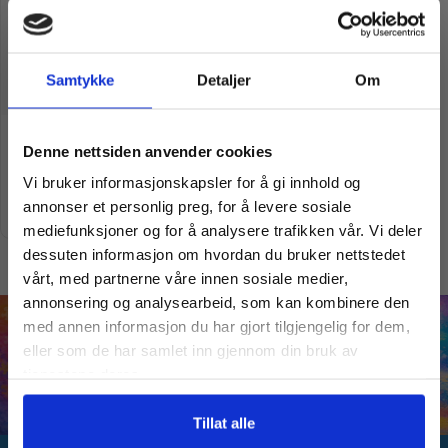
Samtykke
Detaljer
Om
Vil du ha
Puslespill | Sarpsborg Tune
Denne nettsiden anvender cookies
Kirke | 1000 brikker
kr
490,00
Vi bruker informasjonskapsler for å gi innhold og
10% Rabatt?
annonser et personlig preg, for å levere sosiale
Legg i handlekurv
mediefunksjoner og for å analysere trafikken vår. Vi deler
dessuten informasjon om hvordan du bruker nettstedet
Meld deg på vårt nyhetsbrev og motta
vårt, med partnerne våre innen sosiale medier,
gode tilbud og produktinformasjon fra
annonsering og analysearbeid, som kan kombinere den
oss¢!
med annen informasjon du har gjort tilgjengelig for dem,
eller som de har samlet inn gjennom din bruk av
tjenestene deres.
Ja takk, jeg er med
Tillat alle