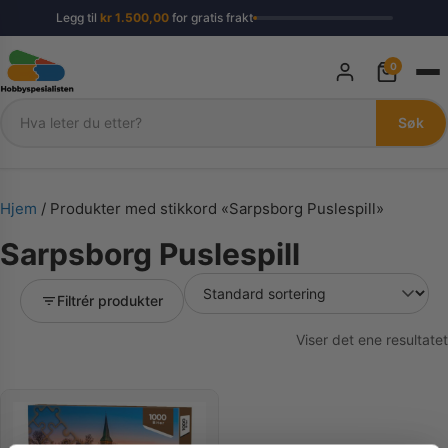
Legg til
kr
1.500,00
for gratis frakt
0
Søk
Søk
Hjem
/ Produkter med stikkord «Sarpsborg Puslespill»
Sarpsborg Puslespill
Filtrér produkter
Viser det ene resultatet