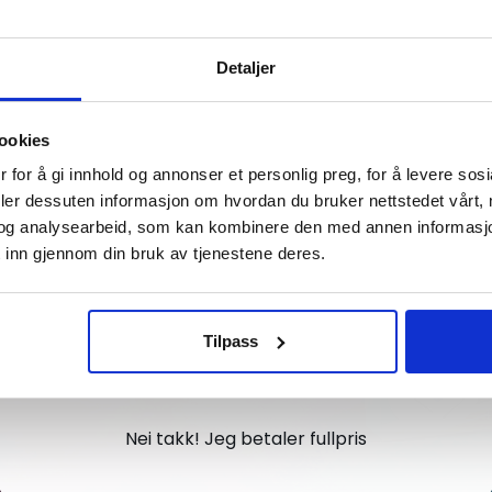
Vil du ha
Detaljer
10% Rabatt?
ookies
Meld deg på vårt nyhetsbrev og motta
 for å gi innhold og annonser et personlig preg, for å levere sos
gode tilbud og produktinformasjon fra
deler dessuten informasjon om hvordan du bruker nettstedet vårt,
og analysearbeid, som kan kombinere den med annen informasjon d
oss¢!
 inn gjennom din bruk av tjenestene deres.
Tilpass
Ja takk, jeg er med
Nei takk! Jeg betaler fullpris