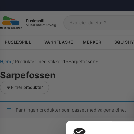
Puslespill
Vi har størst utvalg
Søk
PUSLESPILL
VANNFLASKE
MERKER
SQUISHY
Hjem
/ Produkter med stikkord «Sarpefossen»
Sarpefossen
Filtrér produkter
Fant ingen produkter som passet med valgene dine.