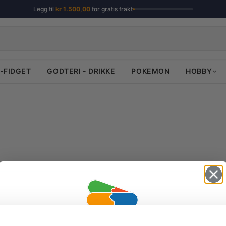
Legg til
kr
1.500,00
for gratis frakt
-FIDGET
GODTERI - DRIKKE
POKEMON
HOBBY