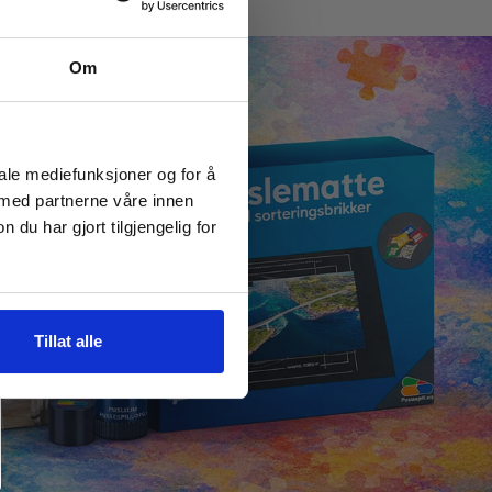
Om
iale mediefunksjoner og for å
 med partnerne våre innen
u har gjort tilgjengelig for
Tillat alle