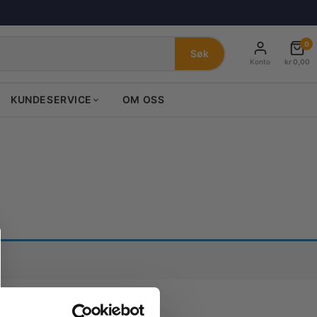
0
Søk
Konto
kr
0,00
KUNDESERVICE
OM OSS