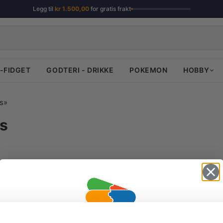
Legg til
kr
1.500,00
for gratis frakt
-FIDGET
GODTERI - DRIKKE
POKEMON
HOBBY
s»
s