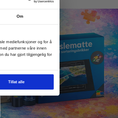
Om
iale mediefunksjoner og for å
 med partnerne våre innen
u har gjort tilgjengelig for
Tillat alle