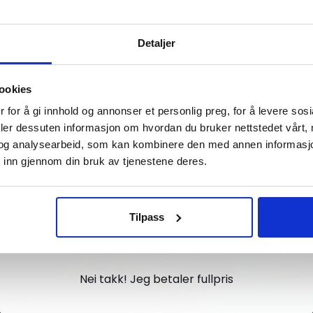
Vil du ha
Detaljer
10% Rabatt?
ookies
Meld deg på vårt nyhetsbrev og motta
 for å gi innhold og annonser et personlig preg, for å levere sos
gode tilbud og produktinformasjon fra
deler dessuten informasjon om hvordan du bruker nettstedet vårt,
og analysearbeid, som kan kombinere den med annen informasjon d
oss¢!
 inn gjennom din bruk av tjenestene deres.
Tilpass
Ja takk, jeg er med
Nei takk! Jeg betaler fullpris