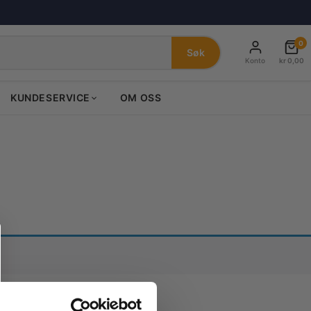
0
Søk
Konto
kr
0,00
KUNDESERVICE
OM OSS