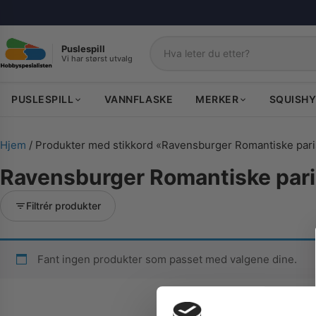
Puslespill
Vi har størst utvalg
Søk
PUSLESPILL
VANNFLASKE
MERKER
SQUISHY
Hjem
/ Produkter med stikkord «Ravensburger Romantiske pari
Ravensburger Romantiske pari
Filtrér produkter
Fant ingen produkter som passet med valgene dine.