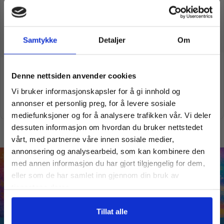
Samtykke
Detaljer
Om
Ravensburger puslespill |
Vil du ha
Puslespill Ravensburger |
Under vann riket | 1000 Brikker
Denne nettsiden anvender cookies
Disney Classic | 40320 brikker
kr
5.790,00
kr
189,00
kr
7.489,00
Vi bruker informasjonskapsler for å gi innhold og
10% Rabatt?
annonser et personlig preg, for å levere sosiale
Legg i handlekurv
Legg i handlekurv
mediefunksjoner og for å analysere trafikken vår. Vi deler
dessuten informasjon om hvordan du bruker nettstedet
Meld deg på vårt nyhetsbrev og motta
vårt, med partnerne våre innen sosiale medier,
gode tilbud og produktinformasjon fra
annonsering og analysearbeid, som kan kombinere den
oss¢!
med annen informasjon du har gjort tilgjengelig for dem,
eller som de har samlet inn gjennom din bruk av
tjenestene deres.
Ja takk, jeg er med
Tillat alle