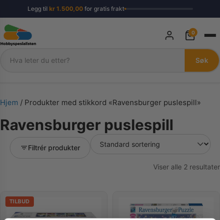
Legg til
kr
1.500,00
for gratis frakt
0
Søk
Søk
Hjem
/ Produkter med stikkord «Ravensburger puslespill»
Ravensburger puslespill
Filtrér produkter
Viser alle 2 resultater
TILBUD