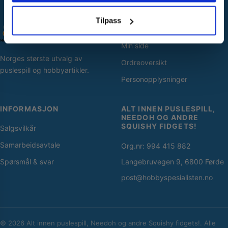
Nei takk! Jeg betaler fullpris
Tilpass
SNARVEIER
Min side
Norges største utvalg av
Ordreoversikt
puslespill og hobbyartikler.
Personopplysninger
INFORMASJON
ALT INNEN PUSLESPILL,
NEEDOH OG ANDRE
SQUISHY FIDGETS!
Salgsvilkår
Samarbeidsavtale
Org.nr: 994 415 882
Spørsmål & svar
Langebruvegen 9, 6800 Førde
post@hobbyspesialisten.no
© 2026 Alt innen puslespill, Needoh og andre Squishy fidgets!. Alle