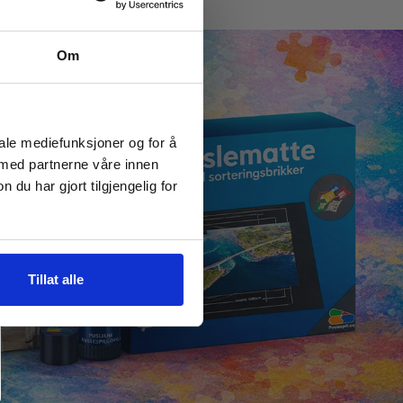
Om
iale mediefunksjoner og for å
 med partnerne våre innen
u har gjort tilgjengelig for
Tillat alle