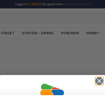
Legg til
kr
1.500,00
for gratis frakt
-FIDGET
GODTERI - DRIKKE
POKEMON
HOBBY