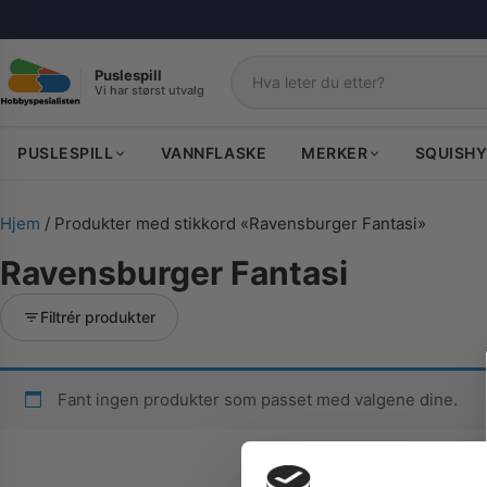
Puslespill
Vi har størst utvalg
Søk
PUSLESPILL
VANNFLASKE
MERKER
SQUISHY
Hjem
/ Produkter med stikkord «Ravensburger Fantasi»
Ravensburger Fantasi
Filtrér produkter
Fant ingen produkter som passet med valgene dine.