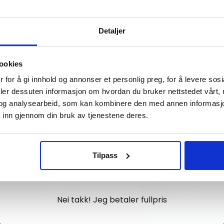
Vil du ha
Detaljer
10% Rabatt?
ookies
Meld deg på vårt nyhetsbrev og motta
 for å gi innhold og annonser et personlig preg, for å levere sos
gode tilbud og produktinformasjon fra
deler dessuten informasjon om hvordan du bruker nettstedet vårt,
og analysearbeid, som kan kombinere den med annen informasjon d
oss¢!
 inn gjennom din bruk av tjenestene deres.
Tilpass
Ja takk, jeg er med
Nei takk! Jeg betaler fullpris