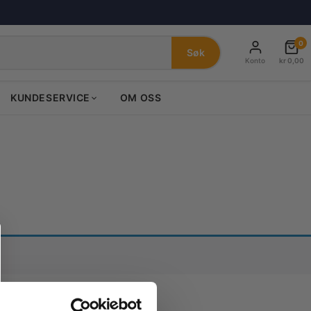
0
Søk
Konto
kr
0,00
KUNDESERVICE
OM OSS