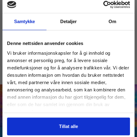
Samtykke
Detaljer
Om
Ravensburger Puslespill |
Vil du ha
Grønne Huset | 1500 Brikker
Denne nettsiden anvender cookies
kr
269,00
kr
489,00
Vi bruker informasjonskapsler for å gi innhold og
10% Rabatt?
Legg i handlekurv
annonser et personlig preg, for å levere sosiale
mediefunksjoner og for å analysere trafikken vår. Vi deler
dessuten informasjon om hvordan du bruker nettstedet
Meld deg på vårt nyhetsbrev og motta
vårt, med partnerne våre innen sosiale medier,
gode tilbud og produktinformasjon fra
annonsering og analysearbeid, som kan kombinere den
oss¢!
med annen informasjon du har gjort tilgjengelig for dem,
eller som de har samlet inn gjennom din bruk av
tjenestene deres.
Ja takk, jeg er med
Tillat alle