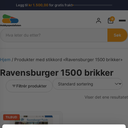
Legg til
kr
1.500,00
for gratis frakt
0
Søk
Søk
Hjem
/ Produkter med stikkord «Ravensburger 1500 brikker»
Ravensburger 1500 brikker
Filtrér produkter
Viser det ene resultatet
TILBUD