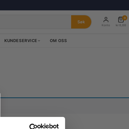
0
Søk
Konto
kr
0,00
KUNDESERVICE
OM OSS