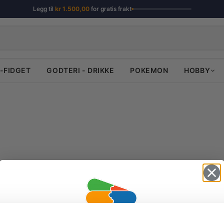
Legg til
kr
1.500,00
for gratis frakt
-FIDGET
GODTERI - DRIKKE
POKEMON
HOBBY