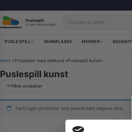
Puslespill
Vi har størst utvalg
Søk
PUSLESPILL
VANNFLASKE
MERKER
SQUISHY
Hjem
/ Produkter med stikkord «Puslespill kunst»
Puslespill kunst
Filtrér produkter
Fant ingen produkter som passet med valgene dine.