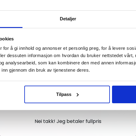
Vil du ha
Detaljer
10% Rabatt?
ookies
Meld deg på vårt nyhetsbrev og motta
 for å gi innhold og annonser et personlig preg, for å levere sos
gode tilbud og produktinformasjon fra
deler dessuten informasjon om hvordan du bruker nettstedet vårt,
og analysearbeid, som kan kombinere den med annen informasjon d
oss¢!
 inn gjennom din bruk av tjenestene deres.
Tilpass
Ja takk, jeg er med
Nei takk! Jeg betaler fullpris