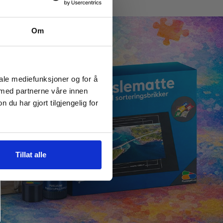
Om
iale mediefunksjoner og for å
 med partnerne våre innen
u har gjort tilgjengelig for
Tillat alle