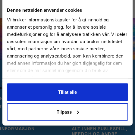
Vil du ha
Denne nettsiden anvender cookies
Vi bruker informasjonskapsler for å gi innhold og
10% Rabatt?
annonser et personlig preg, for å levere sosiale
mediefunksjoner og for å analysere trafikken vår. Vi deler
dessuten informasjon om hvordan du bruker nettstedet
Meld deg på vårt nyhetsbrev og motta
vårt, med partnerne våre innen sosiale medier,
gode tilbud og produktinformasjon fra
annonsering og analysearbeid, som kan kombinere den
oss¢!
med annen informasjon du har gjort tilgjengelig for dem,
eller som de har samlet inn gjennom din bruk av
tjenestene deres.
SNARVEIER
Ja takk, jeg er med
Min side
Tillat alle
Norges største utvalg av
Ordreoversikt
puslespill og hobbyartikler.
Nei takk! Jeg betaler fullpris
Personopplysninger
Tilpass
INFORMASJON
ALT INNEN PUSLESPILL,
NEEDOH OG ANDRE