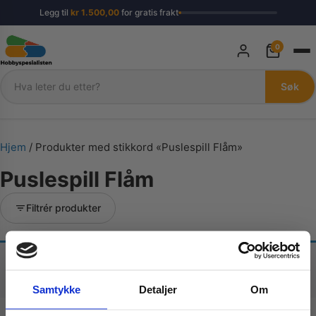
Legg til
kr
1.500,00
for gratis frakt
0
Søk
Søk
Hjem
/ Produkter med stikkord «Puslespill Flåm»
Puslespill Flåm
Filtrér produkter
Fant ingen produkter som passet med valgene
dine.
Samtykke
Detaljer
Om