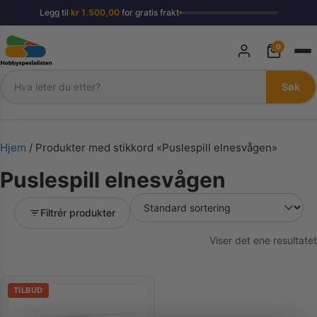
Legg til
kr
1.500,00
for gratis frakt
0
Søk
Søk
Hjem
/ Produkter med stikkord «Puslespill elnesvågen»
Puslespill elnesvågen
Filtrér produkter
Viser det ene resultatet
TILBUD