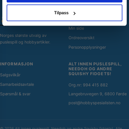
Nei takk! Jeg betaler fullpris
Tilpass
SNARVEIER
Min side
Norges største utvalg av
Ordreoversikt
puslespill og hobbyartikler.
Personopplysninger
INFORMASJON
ALT INNEN PUSLESPILL,
NEEDOH OG ANDRE
SQUISHY FIDGETS!
Salgsvilkår
Samarbeidsavtale
Org.nr: 994 415 882
Spørsmål & svar
Langebruvegen 9, 6800 Førde
post@hobbyspesialisten.no
© 2026 Alt innen puslespill, Needoh og andre Squishy fidgets!. Alle