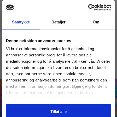
Samtykke
Detaljer
Om
Vil du ha
Panorama | Elnesvågen | 1000
Denne nettsiden anvender cookies
brikker
kr
299,00
kr
490,00
Vi bruker informasjonskapsler for å gi innhold og
10% Rabatt?
annonser et personlig preg, for å levere sosiale
Legg i handlekurv
mediefunksjoner og for å analysere trafikken vår. Vi deler
dessuten informasjon om hvordan du bruker nettstedet
Meld deg på vårt nyhetsbrev og motta
vårt, med partnerne våre innen sosiale medier,
gode tilbud og produktinformasjon fra
annonsering og analysearbeid, som kan kombinere den
oss¢!
med annen informasjon du har gjort tilgjengelig for dem,
eller som de har samlet inn gjennom din bruk av
tjenestene deres.
Ja takk, jeg er med
Tillat alle