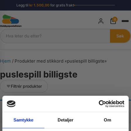
Legg til
kr
1.500,00
for gratis frakt
0
Søk
Søk
Hjem
/ Produkter med stikkord «puslespill billigste»
puslespill billigste
Filtrér produkter
Fant ingen produkter som passet med valgene
dine.
Samtykke
Detaljer
Om