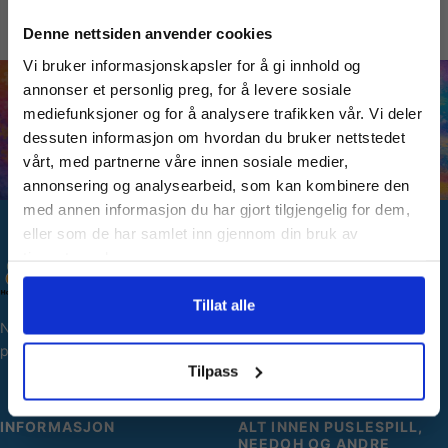
Vil du ha
Denne nettsiden anvender cookies
Vi bruker informasjonskapsler for å gi innhold og
10% Rabatt?
annonser et personlig preg, for å levere sosiale
mediefunksjoner og for å analysere trafikken vår. Vi deler
dessuten informasjon om hvordan du bruker nettstedet
Meld deg på vårt nyhetsbrev og motta
vårt, med partnerne våre innen sosiale medier,
gode tilbud og produktinformasjon fra
annonsering og analysearbeid, som kan kombinere den
oss¢!
med annen informasjon du har gjort tilgjengelig for dem,
eller som de har samlet inn gjennom din bruk av
tjenestene deres.
SNARVEIER
Ja takk, jeg er med
Min side
Tillat alle
Norges største utvalg av
Ordreoversikt
puslespill og hobbyartikler.
Nei takk! Jeg betaler fullpris
Personopplysninger
Tilpass
INFORMASJON
ALT INNEN PUSLESPILL,
NEEDOH OG ANDRE